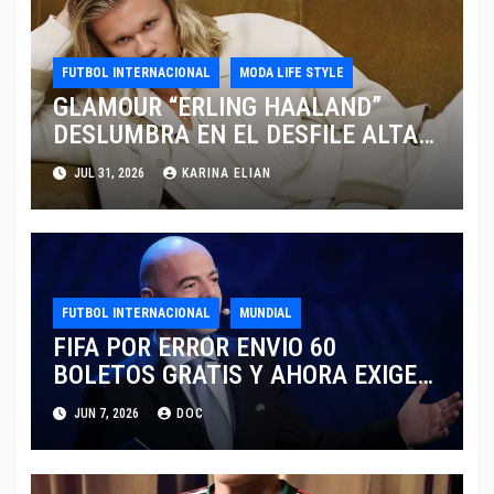
FUTBOL INTERNACIONAL
MODA LIFE STYLE
GLAMOUR “ERLING HAALAND”
DESLUMBRA EN EL DESFILE ALTA
SARTORIA DE DOLCE & GABBANA
JUL 31, 2026
KARINA ELIAN
TRAS EL MUNDIAL 2026
FUTBOL INTERNACIONAL
MUNDIAL
FIFA POR ERROR ENVIO 60
BOLETOS GRATIS Y AHORA EXIGE
COBRO.
JUN 7, 2026
DOC