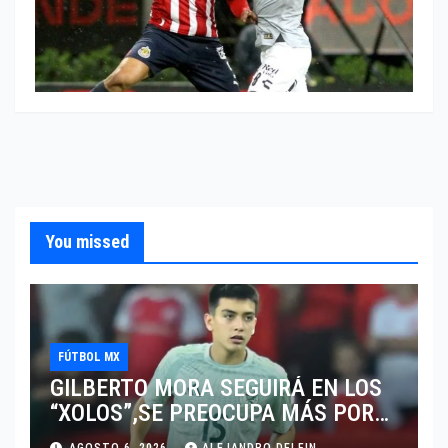
You missed
FÚTBOL MX
GILBERTO MORA SEGUIRÁ EN LOS
“XOLOS”,SE PREOCUPA MÁS POR
JUGAR EN SU EQUIPO.