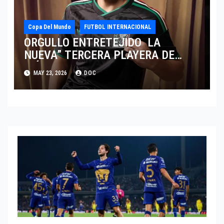
Copa Del Mundo
FUTBOL INTERNACIONAL
ORGULLO ENTRETEJIDO LA
NUEVA” TERCERA PLAYERA DE
MÉXICO” INGRESA AL ARCHIVO
MAY 23, 2026
DOC
HISTÓRICO DE ADIDAS EN
ALEMANIA