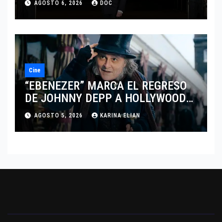
AGOSTO 6, 2026
DOC
DEL DRAMATISMO
Cine
“EBENEZER” MARCA EL REGRESO
DE JOHNNY DEPP A HOLLYWOOD
TRAS SU PASO POR EL CINE
AGOSTO 5, 2026
KARINA ELIAN
INDEPENDIENTE EUROPEO