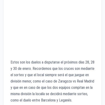
Badajoz vs Granada
Leonesa vs Valencia
Tenerife vs Athletic
Zaragoza vs Real Madrid
Mirandés vs Sevilla
Raúl Vallecano vs Villarreal
Barcelona vs Leganés
Real Sociedad vs Osasuna
Estos son los duelos a disputarse el próximos días 28, 28
y 30 de enero. Recordemos que los cruces son mediante
el sorteo y que el local siempre será el que juegue en
división menor, como el caso de Zaragoza vs Real Madrid
y que en en caso de que los dos equipos compitan en la
misma división la localía se decidirá mediante sorteo,
como el duelo entre Barcelona y Leganés.