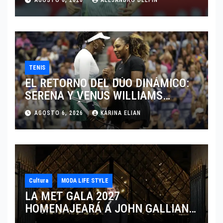
AGOSTO 6, 2026
ALEJANDRO DELFIN
TENIS
EL RETORNO DEL DÚO DINÁMICO:
SERENA Y VENUS WILLIAMS
DISPUTARÁN LOS DOBLES EN
AGOSTO 6, 2026
KARINA ELIAN
CINCINNATI 2026
Cultura
MODA LIFE STYLE
LA MET GALA 2027
HOMENAJEARÁ A JOHN GALLIANO
MARCANDO EL REGRESO DEL REY