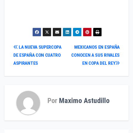
80. Curazao
81. Panamá
86. Haití
Navegación
LA NUEVA SUPERCOPA
MEXICANOS EN ESPAÑA
DE ESPAÑA CON CUATRO
CONOCEN A SUS RIVALES
de
ASPIRANTES
EN COPA DEL REY
entradas
Por
Maximo Astudillo