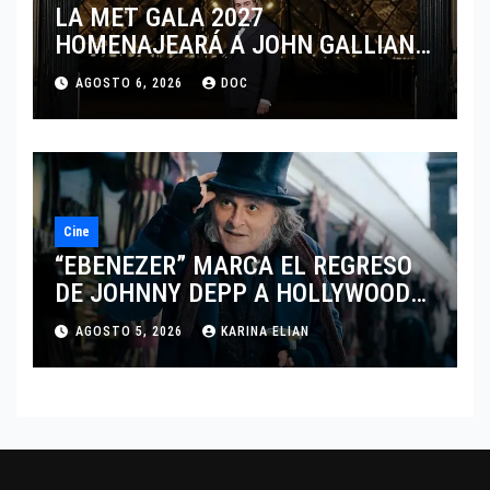
LA MET GALA 2027
HOMENAJEARÁ A JOHN GALLIANO
MARCANDO EL REGRESO DEL REY
AGOSTO 6, 2026
DOC
DEL DRAMATISMO
Cine
“EBENEZER” MARCA EL REGRESO
DE JOHNNY DEPP A HOLLYWOOD
TRAS SU PASO POR EL CINE
AGOSTO 5, 2026
KARINA ELIAN
INDEPENDIENTE EUROPEO