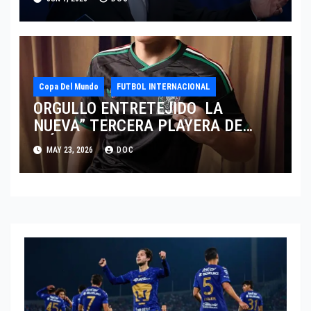
Copa Del Mundo
FUTBOL INTERNACIONAL
ORGULLO ENTRETEJIDO LA
NUEVA” TERCERA PLAYERA DE
MÉXICO” INGRESA AL ARCHIVO
MAY 23, 2026
DOC
HISTÓRICO DE ADIDAS EN
ALEMANIA