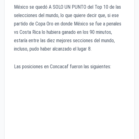
México se quedó A SOLO UN PUNTO del Top 10 de las
selecciones del mundo, lo que quiere decir que, si ese
partido de Copa Oro en donde México se fue a penales
vs Costa Rica lo hubiera ganado en los 90 minutos,
estaría entre las diez mejores secciones del mundo,
incluso, pudo haber alcanzado el lugar 8.
Las posiciones en Concacaf fueron las siguientes:
11. México
22. Estados Unidos
46. Costa Rica
48. Jamaica
62. Honduras
69. El Salvador
73. Canadá