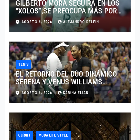
GILBERTO MORA SEGUIRÁ EN LOS
“XOLOS”,SE PREOCUPA MÁS POR
JUGAR EN SU EQUIPO.
AGOSTO 6, 2026
ALEJANDRO DELFIN
TENIS
EL RETORNO DEL DÚO DINÁMICO:
SERENA Y VENUS WILLIAMS
DISPUTARÁN LOS DOBLES EN
AGOSTO 6, 2026
KARINA ELIAN
CINCINNATI 2026
Cultura
MODA LIFE STYLE