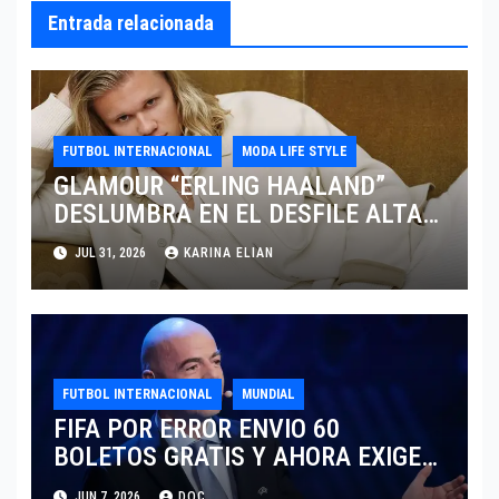
Entrada relacionada
FUTBOL INTERNACIONAL
MODA LIFE STYLE
GLAMOUR “ERLING HAALAND”
DESLUMBRA EN EL DESFILE ALTA
SARTORIA DE DOLCE & GABBANA
JUL 31, 2026
KARINA ELIAN
TRAS EL MUNDIAL 2026
FUTBOL INTERNACIONAL
MUNDIAL
FIFA POR ERROR ENVIO 60
BOLETOS GRATIS Y AHORA EXIGE
COBRO.
JUN 7, 2026
DOC