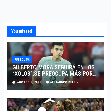
You missed
FÚTBOL MX
GILBERTO MORA SEGUIRÁ EN LOS
“XOLOS”,SE PREOCUPA MÁS POR
JUGAR EN SU EQUIPO.
AGOSTO 6, 2026
ALEJANDRO DELFIN