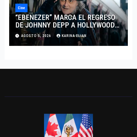
Cine
“EBENEZER” MARCA EL REGRESO
DE JOHNNY DEPP A HOLLYWOOD
TRAS SU PASO POR EL CINE
AGOSTO 5, 2026
KARINA ELIAN
INDEPENDIENTE EUROPEO