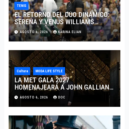
TENIS
EL RETORNO DEL DÚO DINÁMICO:
SERENA Y VENUS WILLIAMS
DISPUTARÁN LOS DOBLES EN
AGOSTO 6, 2026
KARINA ELIAN
CINCINNATI 2026
Cultura
MODA LIFE STYLE
LA MET GALA 2027
HOMENAJEARÁ A JOHN GALLIANO
MARCANDO EL REGRESO DEL REY
AGOSTO 6, 2026
DOC
DEL DRAMATISMO