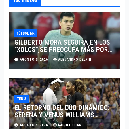
You missed
FÚTBOL MX
GILBERTO MORA SEGUIRÁ EN LOS
“XOLOS”,SE PREOCUPA MÁS POR
JUGAR EN SU EQUIPO.
AGOSTO 6, 2026
ALEJANDRO DELFIN
TENIS
EL RETORNO DEL DÚO DINÁMICO:
SERENA Y VENUS WILLIAMS
DISPUTARÁN LOS DOBLES EN
AGOSTO 6, 2026
KARINA ELIAN