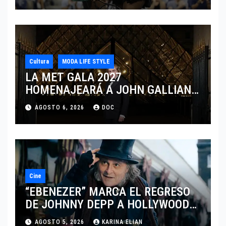
CINCINNATI 2026
Cultura
MODA LIFE STYLE
LA MET GALA 2027
HOMENAJEARÁ A JOHN GALLIANO
MARCANDO EL REGRESO DEL REY
AGOSTO 6, 2026
DOC
DEL DRAMATISMO
Cine
“EBENEZER” MARCA EL REGRESO
DE JOHNNY DEPP A HOLLYWOOD
TRAS SU PASO POR EL CINE
AGOSTO 5, 2026
KARINA ELIAN