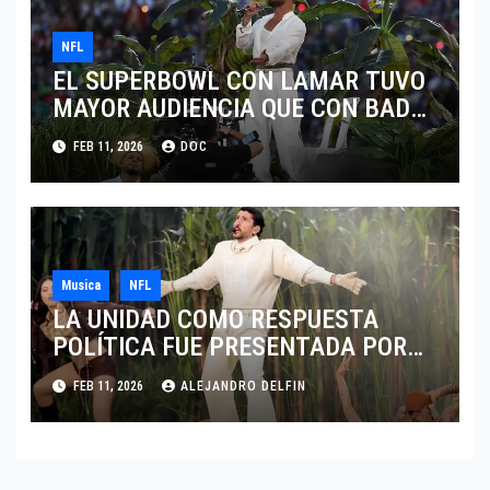
NFL
EL SUPERBOWL CON LAMAR TUVO
MAYOR AUDIENCIA QUE CON BAD
BUNNY
FEB 11, 2026
DOC
Musica
NFL
LA UNIDAD COMO RESPUESTA
POLÍTICA FUE PRESENTADA POR
BAD BUNNY EN EL SUPER BOWL LX
FEB 11, 2026
ALEJANDRO DELFIN