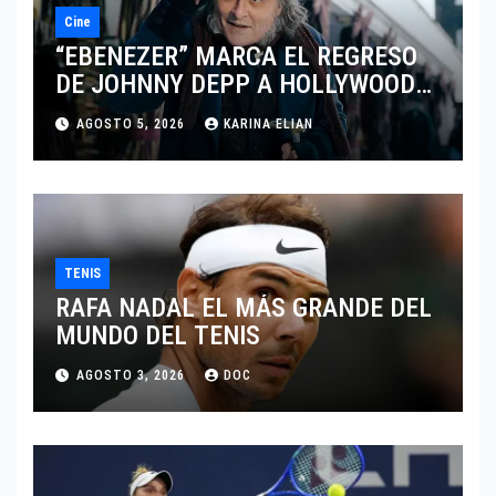
Cine
“EBENEZER” MARCA EL REGRESO
DE JOHNNY DEPP A HOLLYWOOD
TRAS SU PASO POR EL CINE
AGOSTO 5, 2026
KARINA ELIAN
INDEPENDIENTE EUROPEO
TENIS
RAFA NADAL EL MÁS GRANDE DEL
MUNDO DEL TENIS
AGOSTO 3, 2026
DOC