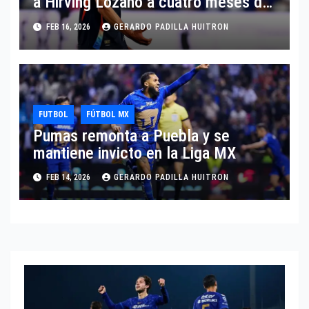
a Hirving Lozano a cuatro meses del
Mundial
FEB 16, 2026
GERARDO PADILLA HUITRON
FUTBOL
FÚTBOL MX
Pumas remonta a Puebla y se
mantiene invicto en la Liga MX
FEB 14, 2026
GERARDO PADILLA HUITRON