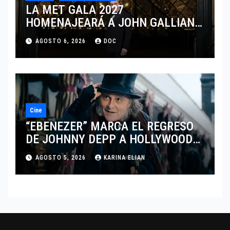
LA MET GALA 2027
HOMENAJEARÁ A JOHN GALLIANO
MARCANDO EL REGRESO DEL REY
AGOSTO 6, 2026
DOC
DEL DRAMATISMO
Cine
“EBENEZER” MARCA EL REGRESO
DE JOHNNY DEPP A HOLLYWOOD
TRAS SU PASO POR EL CINE
AGOSTO 5, 2026
KARINA ELIAN
INDEPENDIENTE EUROPEO