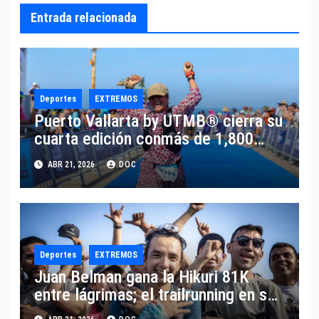
Entrada relacionada
Deportes
EXTREMOS
Puerto Vallarta by UTMB® cierra su
cuarta edición conmás de 1,800
corredores de 45 países y el
ABR 21, 2026
DOC
anuncio deregreso en 2027.
Deportes
EXTREMOS
Juan Belman gana la Hikuri 81K
entre lágrimas; el trailrunning en su
mayor emotividad