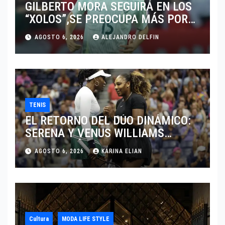
GILBERTO MORA SEGUIRÁ EN LOS
“XOLOS”,SE PREOCUPA MÁS POR
JUGAR EN SU EQUIPO.
AGOSTO 6, 2026
ALEJANDRO DELFIN
TENIS
EL RETORNO DEL DÚO DINÁMICO:
SERENA Y VENUS WILLIAMS
DISPUTARÁN LOS DOBLES EN
AGOSTO 6, 2026
KARINA ELIAN
CINCINNATI 2026
Cultura
MODA LIFE STYLE