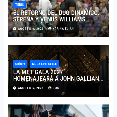
TENIS
EL RETORNO DEL DÚO DINÁMICO:
SERENA Y VENUS WILLIAMS
DISPUTARÁN LOS DOBLES EN
AGOSTO 6, 2026
KARINA ELIAN
CINCINNATI 2026
Cultura
MODA LIFE STYLE
LA MET GALA 2027
HOMENAJEARÁ A JOHN GALLIANO
MARCANDO EL REGRESO DEL REY
AGOSTO 6, 2026
DOC
DEL DRAMATISMO