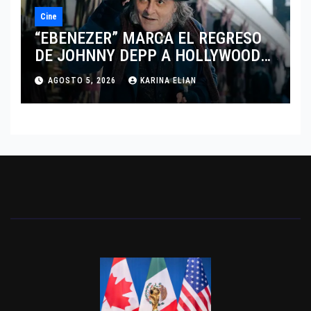
Cine
“EBENEZER” MARCA EL REGRESO
DE JOHNNY DEPP A HOLLYWOOD
TRAS SU PASO POR EL CINE
AGOSTO 5, 2026
KARINA ELIAN
INDEPENDIENTE EUROPEO