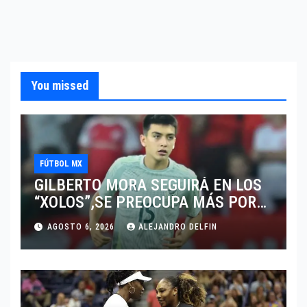
You missed
FÚTBOL MX
GILBERTO MORA SEGUIRÁ EN LOS
“XOLOS”,SE PREOCUPA MÁS POR
JUGAR EN SU EQUIPO.
AGOSTO 6, 2026
ALEJANDRO DELFIN