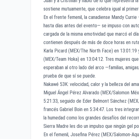
Juan y a Cristhian y habló de lo que representa la 
sostiene mutuamente, que celebra igual al primero
En el frente femenil, la canadiense Mandy Currie
hasta días antes del evento— se impuso con auto
cargada de la misma emotividad que marcó el día: 
contienen después de más de doce horas en ruta, 
Karla Picard (MEX/The North Face) en 13:01:19 
(MEX/Team Hoka) en 13:04:12. Tres mujeres que c
esperaban al otro lado del arco —familias, amigas
prueba de que sí se puede.
Nakawé 53K: velocidad, calor y la belleza del am
Miguel Ángel Pérez Alvarado (MEX/Salomon Méxic
5:21:33, seguido de Eder Belmont Sánchez (MEX/K
francés Gabriel Boin en 5:34:47. Los tres integra
la humedad como los grandes desafíos del recorr
Sierra Madre les dio un impulso que ningún gel p
En el femenil, Josefina Pérez (MEX/Salomon-Aqu