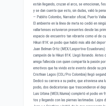
están llegando, cruzan el arco, se emocionan, fes
y se dan cuenta que esto, sin dudas, valió la pena.
— Pablito Colombo, Narrador oficial, Puerto Va
El ambiente en la línea de meta no cedió en ning
vallartenses estuvieron presentes desde las prim
espacio de encuentro tan vibrante como el de cua
Hikuri 81K: un podio que habló más allá del depor
Juan Belman Ortiz (MEX/Lasportiva-Ecuadoruns) 
campeón de la Hikuri 81K. Llegó llorando. Antes d
amiga fallecida con quien compartía la pasión por
emotivos que ha vivido este evento desde su pri
Cristhian Lagos (COL/Pro Colombia) llegó segund
Dedicó su carrera a su padre, que atraviesa una l
podio, dos dedicatorias que trascendieron el dep
Luis Urbina (MEX/Alumia) completó el podio en 9:
tos y llegando con las piernas lastimadas. Lejos