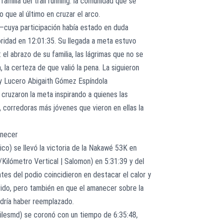
familia del trail running: la comunidad que se
 que al último en cruzar el arco.
 —cuya participación había estado en duda
ridad en 12:01:35. Su llegada a meta estuvo
el abrazo de su familia, las lágrimas que no se
la certeza de que valió la pena. La siguieron
y Lucero Abigaith Gómez Espíndola
ruzaron la meta inspirando a quienes las
, corredoras más jóvenes que vieron en ellas la
anecer
o) se llevó la victoria de la Nakawé 53K en
ilómetro Vertical | Salomon) en 5:31:39 y del
ntes del podio coincidieron en destacar el calor y
ido, pero también en que el amanecer sobre la
odría haber reemplazado.
ilesmd) se coronó con un tiempo de 6:35:48,