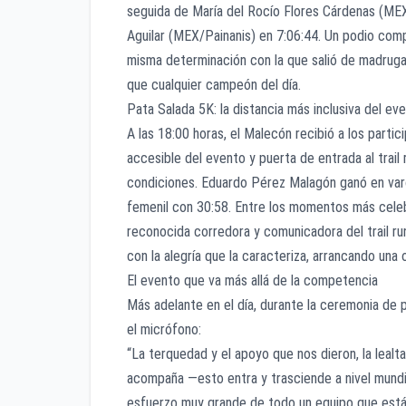
seguida de María del Rocío Flores Cárdenas (MEX
Aguilar (MEX/Painanis) en 7:06:44. Un podio com
misma determinación con la que salió de madruga
que cualquier campeón del día.
Pata Salada 5K: la distancia más inclusiva del ev
A las 18:00 horas, el Malecón recibió a los partic
accesible del evento y puerta de entrada al trail
condiciones. Eduardo Pérez Malagón ganó en varo
femenil con 30:58. Entre los momentos más celebr
reconocida corredora y comunicadora del trail ru
con la alegría que la caracteriza, arrancando una 
El evento que va más allá de la competencia
Más adelante en el día, durante la ceremonia de
el micrófono:
“La terquedad y el apoyo que nos dieron, la leal
acompaña —esto entra y trasciende a nivel mundia
esfuerzo muy grande de todo un equipo que está,