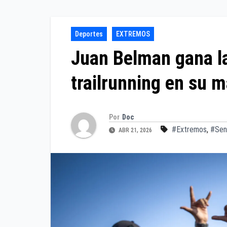
Deportes
EXTREMOS
Juan Belman gana la
trailrunning en su 
Por
Doc
#Extremos
,
#Sen
ABR 21, 2026