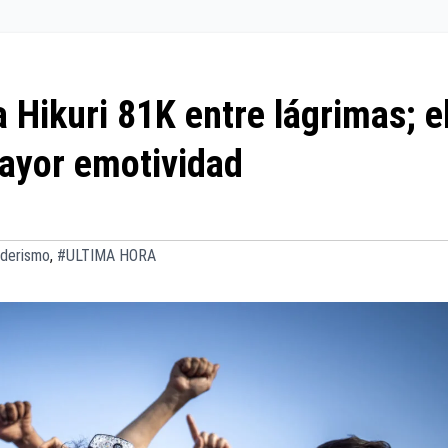
 Hikuri 81K entre lágrimas; e
mayor emotividad
derismo
,
#ULTIMA HORA