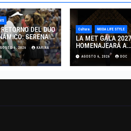
NIS
 RETORNO DEL DÚO
Cultura
MODA LIFE STYLE
NÁMICO: SERENA Y
LA MET GALA 202
NUS WILLIAMS
HOMENAJEARÁ A
GOSTO 6, 2026
KARINA
SPUTARÁN LOS
JOHN GALLIANO
AGOSTO 6, 2026
DOC
BLES EN
AN
MARCANDO EL
NCINNATI 2026
REGRESO DEL REY
DEL DRAMATISMO