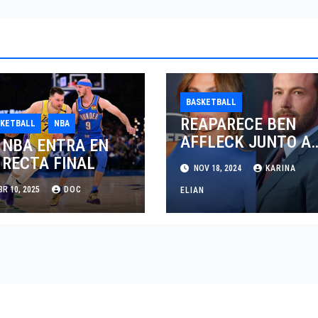
BASKETBALL
REAPARECE BEN
SKETBALL
NBA
AFFLECK JUNTO A
 NBA ENTRA EN
SU HIJO EN UN
 RECTA FINAL
NOV 18, 2024
KARINA
PARTIDO DE LOS
R 10, 2025
DOC
LAKERS VS
ELIAN
TORONTO RAPTOR