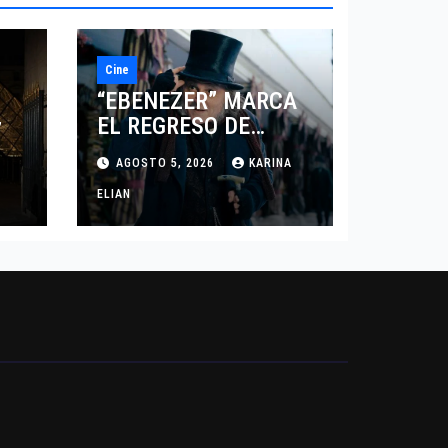
Cine
“EBENEZER” MARCA
EL REGRESO DE
7
JOHNNY DEPP A
AGOSTO 5, 2026
KARINA
HOLLYWOOD TRAS SU
PASO POR EL CINE
ELIAN
INDEPENDIENTE
EUROPEO