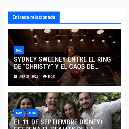
Entrada relacionada
Box
SYDNEY SWEENEY ENTRE EL RING
DE “CHRISTY” Y EL CAOS DE
“EUPHORIA”
ABR 20, 2026
DOC
Box
Cine
EL 11 DE SEPTIEMBRE DISNEY+