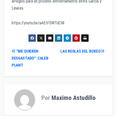
arreglos para un próximo enfrentamiento entre García y
Linares.
https://youtu.be/aAEtFDWTdCM
Navegación
“ME QUIEREN
LAS REGLAS DEL BOXEO
DESGASTADO”. CALEB
de
PLANT
entradas
Por
Maximo Astudillo