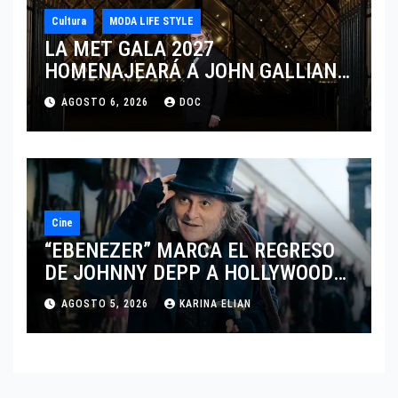
Cultura
MODA LIFE STYLE
LA MET GALA 2027
HOMENAJEARÁ A JOHN GALLIANO
MARCANDO EL REGRESO DEL REY
AGOSTO 6, 2026
DOC
DEL DRAMATISMO
Cine
“EBENEZER” MARCA EL REGRESO
DE JOHNNY DEPP A HOLLYWOOD
TRAS SU PASO POR EL CINE
AGOSTO 5, 2026
KARINA ELIAN
INDEPENDIENTE EUROPEO