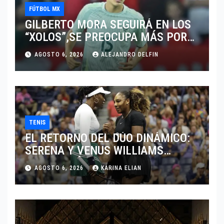
FÚTBOL MX
GILBERTO MORA SEGUIRÁ EN LOS
“XOLOS”,SE PREOCUPA MÁS POR
JUGAR EN SU EQUIPO.
AGOSTO 6, 2026
ALEJANDRO DELFIN
TENIS
EL RETORNO DEL DÚO DINÁMICO:
SERENA Y VENUS WILLIAMS
DISPUTARÁN LOS DOBLES EN
AGOSTO 6, 2026
KARINA ELIAN
CINCINNATI 2026