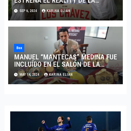
ESTRENA EL REALITY DE LA
LEYENDA DEL BOXEO MEXICANO
SEP 6, 2024
KARINA ELIAN
“LOS CHÁVEZ”
Box
MANUEL “MANTECAS” MEDINA FUE
INCLUÍDO EN EL SALÓN DE LA
FAMA DEL BOXEO
MAY 14, 2024
KARINA ELIAN