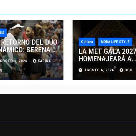
NIS
 RETORNO DEL DÚO
Cultura
MODA LIFE STYLE
NÁMICO: SERENA Y
LA MET GALA 202
NUS WILLIAMS
HOMENAJEARÁ A
GOSTO 6, 2026
KARINA
SPUTARÁN LOS
JOHN GALLIANO
AGOSTO 6, 2026
DOC
BLES EN
AN
MARCANDO EL
NCINNATI 2026
REGRESO DEL REY
DEL DRAMATISMO