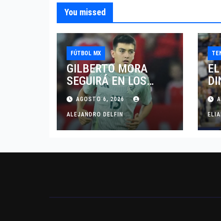
You missed
FÚTBOL MX
TE
GILBERTO MORA
EL
SEGUIRÁ EN LOS
DI
“XOLOS”,SE
VE
AGOSTO 6, 2026
A
PREOCUPA MÁS POR
DI
JUGAR EN SU EQUIPO.
ALEJANDRO DELFIN
DO
ELI
CI