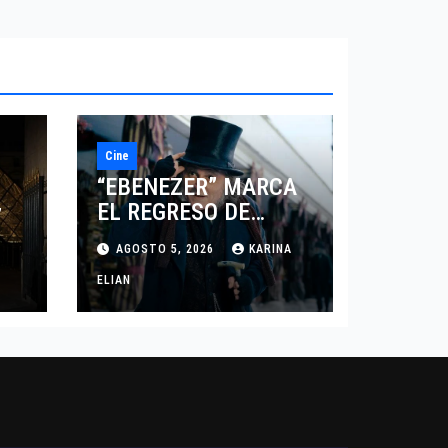
Cine
“EBENEZER” MARCA
EL REGRESO DE
7
JOHNNY DEPP A
AGOSTO 5, 2026
KARINA
HOLLYWOOD TRAS SU
PASO POR EL CINE
ELIAN
INDEPENDIENTE
EUROPEO