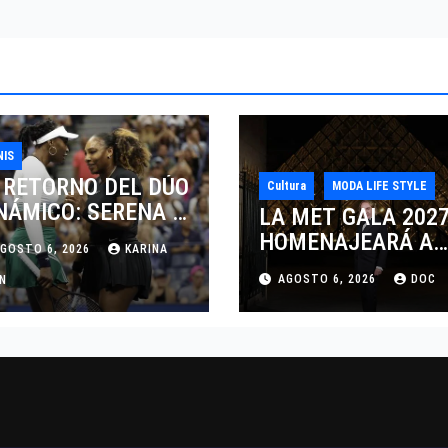
NIS
 RETORNO DEL DÚO
Cultura
MODA LIFE STYLE
NÁMICO: SERENA Y
LA MET GALA 202
NUS WILLIAMS
HOMENAJEARÁ A
GOSTO 6, 2026
KARINA
SPUTARÁN LOS
JOHN GALLIANO
AGOSTO 6, 2026
DOC
BLES EN
AN
MARCANDO EL
NCINNATI 2026
REGRESO DEL REY
DEL DRAMATISMO