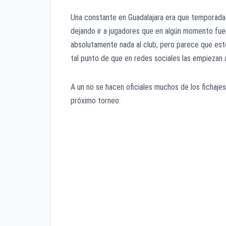
Una constante en Guadalajara era que temporada 
dejando ir a jugadores que en algún momento fuer
absolutamente nada al club, pero parece que esto
tal punto de que en redes sociales las empiezan a
A un no se hacen oficiales muchos de los fichaje
próximo torneo:
Víctor Guzmán (Pachuca)
Uriel Antuna (L.A Galaxy)
Cristian Calderón (Necaxa)
Jesús Ricardo Angulo (Necaxa)
José Juan Vázquez (Santos)
Alexis Peña (Necaxa)
José Madueña (Cruz Azul)
JJ Macías (León)