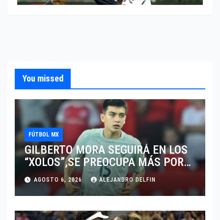
You missed
FÚTBOL MX
GILBERTO MORA SEGUIRÁ EN LOS
“XOLOS”,SE PREOCUPA MÁS POR
JUGAR EN SU EQUIPO.
AGOSTO 6, 2026
ALEJANDRO DELFIN