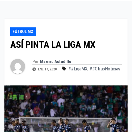
FÚTBOL MX
ASÍ PINTA LA LIGA MX
Por
Maximo Astudillo
##LigaMX
,
##OtrasNoticias
ENE 17, 2020