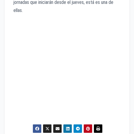
jornadas que iniciarán desde el jueves, está es una de
ellas.
Juárez vs Pumas / Jueves 16 9:15 pm/ TUDN
San Luis vs Cruz Azul / Viernes 7:00 pm / ESPN
Atlas vs Puebla / Viernes 9:00 pm / Tv Azteca
Rayados vs Morelia / Sábado 5:00 pm / Fox 2
Pachuca vs Chivas / Sábado 7:00 pm / Fox, Claro
Sports
América vs Tigres / Sábado 9:00 pm / Canal 6, TUDN
Toluca vs Necaxa / Domingo 12:00 pm / Las
Estrellas, TUDN
Querétaro vs Xolos / Domingo 4:00 pm / Fox 2,
Imagen Tv
Santos vs León / Domingo 6:45pm / Fox 2