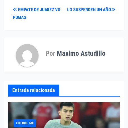
Navegación
EMPATE DE JUAREZ VS
LO SUSPENDEN UN AÑO
PUMAS
de
entradas
Por
Maximo Astudillo
Entrada relacionada
FÚTBOL MX