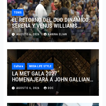
TENIS
EL RETORNO DEL DÚO DINÁMICO:
SERENA Y VENUS WILLIAMS
DISPUTARÁN LOS DOBLES EN
AGOSTO 6, 2026
KARINA ELIAN
CINCINNATI 2026
Cultura
MODA LIFE STYLE
LA MET GALA 2027
HOMENAJEARÁ A JOHN GALLIANO
MARCANDO EL REGRESO DEL REY
AGOSTO 6, 2026
DOC
DEL DRAMATISMO