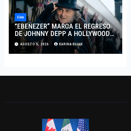
Cine
“EBENEZER” MARCA EL REGRESO
DE JOHNNY DEPP A HOLLYWOOD
TRAS SU PASO POR EL CINE
AGOSTO 5, 2026
KARINA ELIAN
INDEPENDIENTE EUROPEO