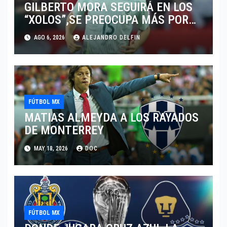
GILBERTO MORA SEGUIRÁ EN LOS
“XOLOS”,SE PREOCUPA MÁS POR
JUGAR EN SU EQUIPO.
AGO 6, 2026
ALEJANDRO DELFIN
FÚTBOL MX
MATIAS ALMEYDA A LOS RAYADOS
DE MONTERREY
MAY 18, 2026
DOC
FÚTBOL MX