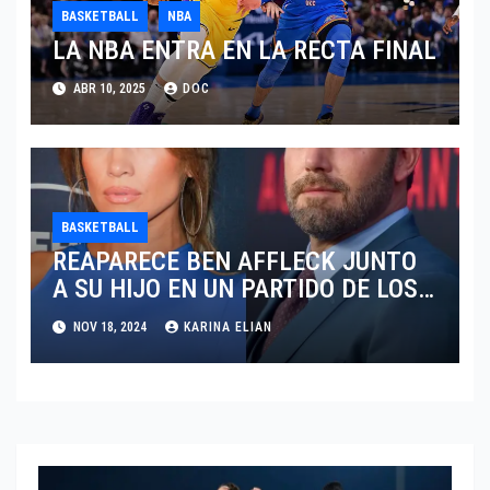
BASKETBALL
NBA
LA NBA ENTRA EN LA RECTA FINAL
ABR 10, 2025
DOC
BASKETBALL
REAPARECE BEN AFFLECK JUNTO
A SU HIJO EN UN PARTIDO DE LOS
LAKERS VS TORONTO RAPTORS
NOV 18, 2024
KARINA ELIAN