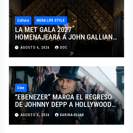
Cultura
MODA LIFE STYLE
LA MET GALA 2027
HOMENAJEARÁ A JOHN GALLIANO
MARCANDO EL REGRESO DEL REY
AGOSTO 6, 2026
DOC
DEL DRAMATISMO
Cine
“EBENEZER” MARCA EL REGRESO
DE JOHNNY DEPP A HOLLYWOOD
TRAS SU PASO POR EL CINE
AGOSTO 5, 2026
KARINA ELIAN
INDEPENDIENTE EUROPEO