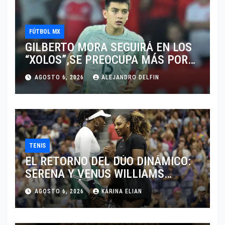
FÚTBOL MX
GILBERTO MORA SEGUIRÁ EN LOS
“XOLOS”,SE PREOCUPA MÁS POR
JUGAR EN SU EQUIPO.
AGOSTO 6, 2026
ALEJANDRO DELFIN
TENIS
EL RETORNO DEL DÚO DINÁMICO:
SERENA Y VENUS WILLIAMS
DISPUTARÁN LOS DOBLES EN
AGOSTO 6, 2026
KARINA ELIAN
CINCINNATI 2026