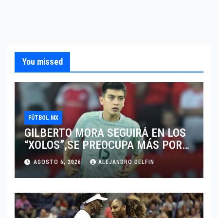
You missed
FÚTBOL MX
GILBERTO MORA SEGUIRÁ EN LOS
“XOLOS”,SE PREOCUPA MÁS POR
JUGAR EN SU EQUIPO.
AGOSTO 6, 2026
ALEJANDRO DELFIN