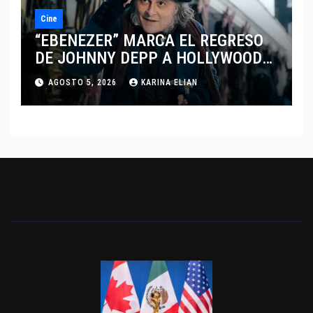
Cine
“EBENEZER” MARCA EL REGRESO
DE JOHNNY DEPP A HOLLYWOOD
TRAS SU PASO POR EL CINE
AGOSTO 5, 2026
KARINA ELIAN
INDEPENDIENTE EUROPEO