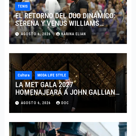
TENIS
EL RETORNO DEL DÚO DINÁMICO:
SERENA Y VENUS WILLIAMS
DISPUTARÁN LOS DOBLES EN
AGOSTO 6, 2026
KARINA ELIAN
CINCINNATI 2026
Cultura
MODA LIFE STYLE
LA MET GALA 2027
HOMENAJEARÁ A JOHN GALLIANO
MARCANDO EL REGRESO DEL REY
AGOSTO 6, 2026
DOC
DEL DRAMATISMO