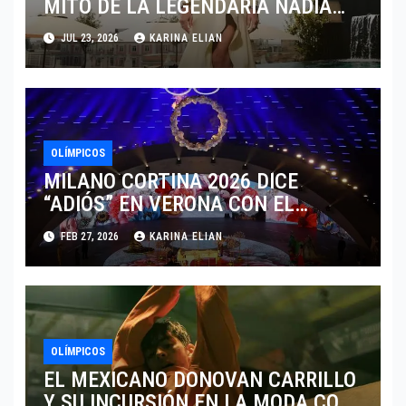
MITO DE LA LEGENDARIA NADIA
COMANECI
JUL 23, 2026
KARINA ELIAN
OLÍMPICOS
MILANO CORTINA 2026 DICE
“ADIÓS” EN VERONA CON EL
LEGADO DE LA MODA ALPINA
FEB 27, 2026
KARINA ELIAN
OLÍMPICOS
EL MEXICANO DONOVAN CARRILLO
Y SU INCURSIÓN EN LA MODA CON