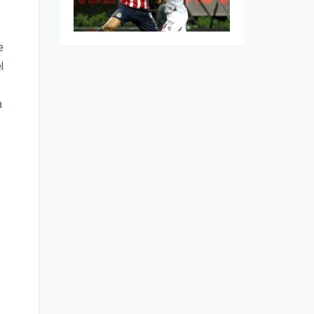
e
l
a