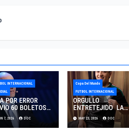
o
BOL INTERNACIONAL
Copa Del Mundo
DIAL
FUTBOL INTERNACIONAL
FA POR ERROR
ORGULLO
VIO 60 BOLETOS
ENTRETEJIDO LA
ATIS Y AHORA
NUEVA” TERCERA
N 7, 2026
DOC
MAY 23, 2026
DOC
IGE COBRO.
PLAYERA DE