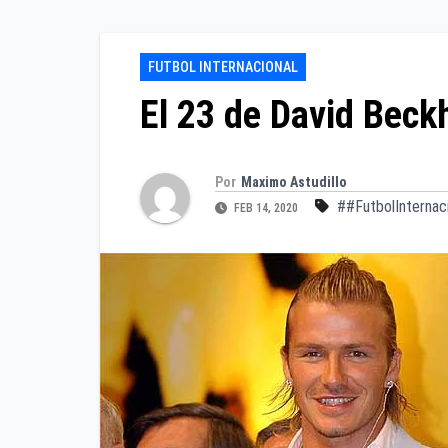
FUTBOL INTERNACIONAL
El 23 de David Bec
Por
Maximo Astudillo
##FutbolInternac
FEB 14, 2020