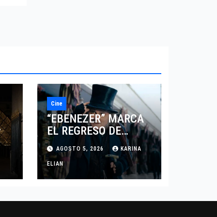
AL
O
Cine
“EBENEZER” MARCA
EL REGRESO DE
7
JOHNNY DEPP A
AGOSTO 5, 2026
KARINA
HOLLYWOOD TRAS SU
PASO POR EL CINE
ELIAN
INDEPENDIENTE
EUROPEO