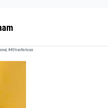
kham
ional
,
##OtrasNoticias