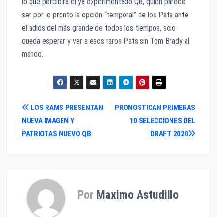
lo que percibirá el ya experimentado QB, quién parece
ser por lo pronto la opción “temporal” de los Pats ante
el adiós del más grande de todos los tiempos, solo
queda esperar y ver a esos raros Pats sin Tom Brady al
mando.
Navegación
LOS RAMS PRESENTAN
PRONOSTICAN PRIMERAS
NUEVA IMAGEN Y
10 SELECCIONES DEL
de
PATRIOTAS NUEVO QB
DRAFT 2020
entradas
Por
Maximo Astudillo