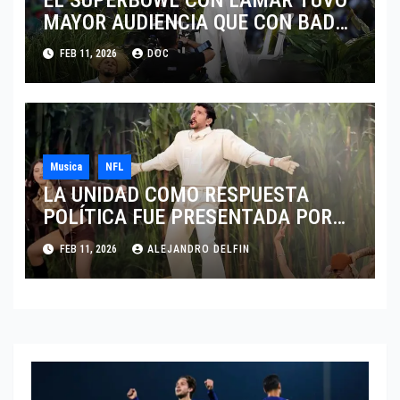
MAYOR AUDIENCIA QUE CON BAD
BUNNY
FEB 11, 2026
DOC
Musica
NFL
LA UNIDAD COMO RESPUESTA
POLÍTICA FUE PRESENTADA POR
BAD BUNNY EN EL SUPER BOWL LX
FEB 11, 2026
ALEJANDRO DELFIN