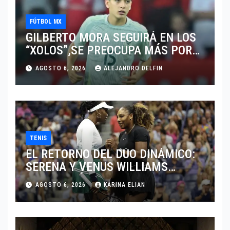
FÚTBOL MX
GILBERTO MORA SEGUIRÁ EN LOS
“XOLOS”,SE PREOCUPA MÁS POR
JUGAR EN SU EQUIPO.
AGOSTO 6, 2026
ALEJANDRO DELFIN
TENIS
EL RETORNO DEL DÚO DINÁMICO:
SERENA Y VENUS WILLIAMS
DISPUTARÁN LOS DOBLES EN
AGOSTO 6, 2026
KARINA ELIAN
CINCINNATI 2026