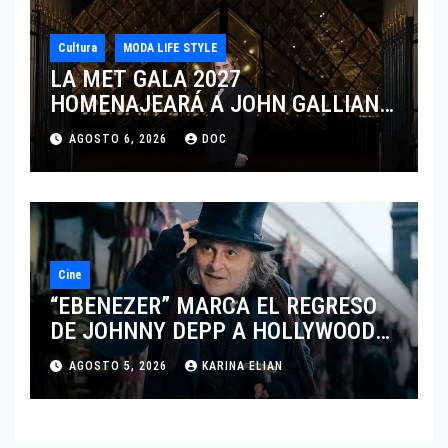
Cultura
MODA LIFE STYLE
LA MET GALA 2027
HOMENAJEARÁ A JOHN GALLIANO
MARCANDO EL REGRESO DEL REY
AGOSTO 6, 2026
DOC
DEL DRAMATISMO
Cine
“EBENEZER” MARCA EL REGRESO
DE JOHNNY DEPP A HOLLYWOOD
TRAS SU PASO POR EL CINE
AGOSTO 5, 2026
KARINA ELIAN
INDEPENDIENTE EUROPEO