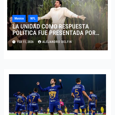
Musica
NFL
LA UNIDAD COMO RESPUESTA
POLÍTICA FUE PRESENTADA POR
BAD BUNNY EN EL SUPER BOWL LX
FEB 11, 2026
ALEJANDRO DELFIN