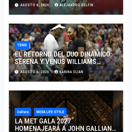
JUGAR EN SU EQUIPO.
AGOSTO 6, 2026
ALEJANDRO DELFIN
TENIS
EL RETORNO DEL DÚO DINÁMICO:
SERENA Y VENUS WILLIAMS
DISPUTARÁN LOS DOBLES EN
AGOSTO 6, 2026
KARINA ELIAN
CINCINNATI 2026
Cultura
MODA LIFE STYLE
LA MET GALA 2027
HOMENAJEARÁ A JOHN GALLIANO