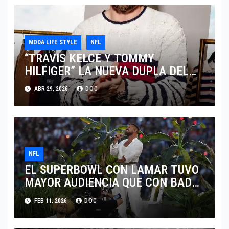
MODA LIFE STYLE
NFL
“TRAVIS KELCE Y TOMMY
HILFIGER” LA NUEVA DUPLA DEL
“CLASSIC AMERICAN COOL”
ABR 29, 2026
DOC
NFL
EL SUPERBOWL CON LAMAR TUVO
MAYOR AUDIENCIA QUE CON BAD
BUNNY
FEB 11, 2026
DOC