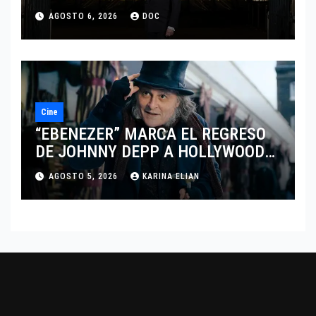
MARCANDO EL REGRESO DEL REY
AGOSTO 6, 2026
DOC
DEL DRAMATISMO
Cine
“EBENEZER” MARCA EL REGRESO
DE JOHNNY DEPP A HOLLYWOOD
TRAS SU PASO POR EL CINE
AGOSTO 5, 2026
KARINA ELIAN
INDEPENDIENTE EUROPEO