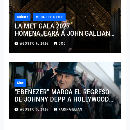
Cultura
MODA LIFE STYLE
LA MET GALA 2027
HOMENAJEARÁ A JOHN GALLIANO
MARCANDO EL REGRESO DEL REY
AGOSTO 6, 2026
DOC
DEL DRAMATISMO
Cine
“EBENEZER” MARCA EL REGRESO
DE JOHNNY DEPP A HOLLYWOOD
TRAS SU PASO POR EL CINE
AGOSTO 5, 2026
KARINA ELIAN
INDEPENDIENTE EUROPEO