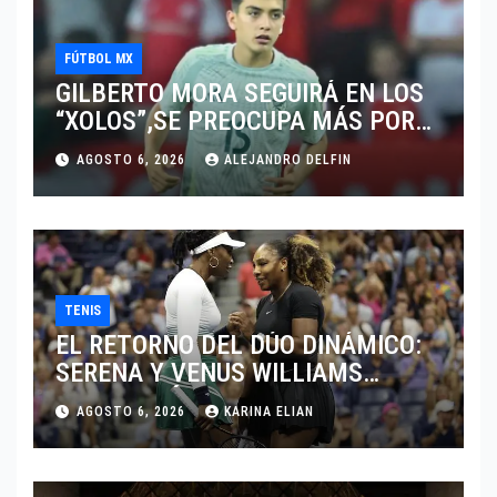
FÚTBOL MX
GILBERTO MORA SEGUIRÁ EN LOS
“XOLOS”,SE PREOCUPA MÁS POR
JUGAR EN SU EQUIPO.
AGOSTO 6, 2026
ALEJANDRO DELFIN
TENIS
EL RETORNO DEL DÚO DINÁMICO:
SERENA Y VENUS WILLIAMS
DISPUTARÁN LOS DOBLES EN
AGOSTO 6, 2026
KARINA ELIAN
CINCINNATI 2026