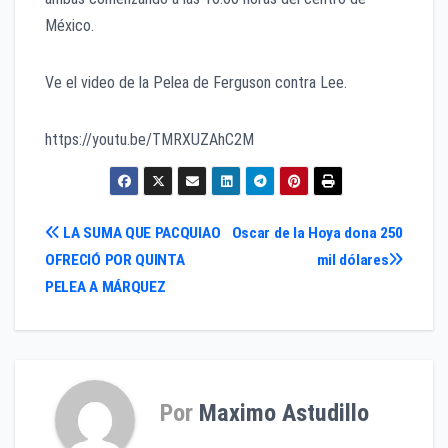
México.
Ve el video de la Pelea de Ferguson contra Lee.
https://youtu.be/TMRXUZAhC2M
Navegación
LA SUMA QUE PACQUIAO
Oscar de la Hoya dona 250
OFRECIÓ POR QUINTA
mil dólares
de
PELEA A MÁRQUEZ
entradas
Por
Maximo Astudillo