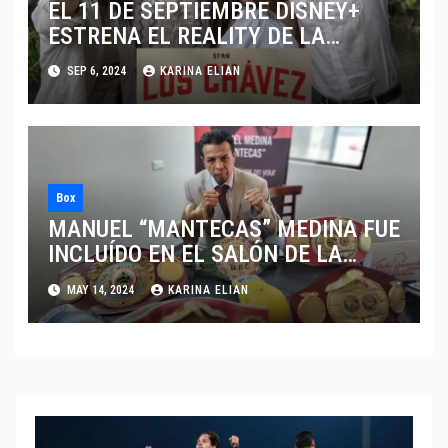
EL 11 DE SEPTIEMBRE DISNEY+
ESTRENA EL REALITY DE LA
LEYENDA DEL BOXEO MEXICANO
SEP 6, 2024
KARINA ELIAN
“LOS CHÁVEZ”
Box
MANUEL “MANTECAS” MEDINA FUE
INCLUÍDO EN EL SALÓN DE LA
FAMA DEL BOXEO
MAY 14, 2024
KARINA ELIAN