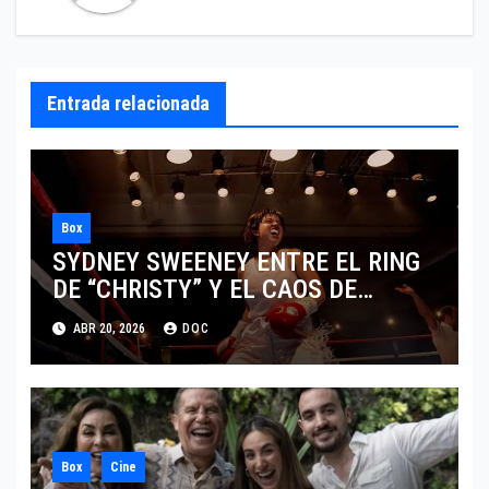
Entrada relacionada
Box
SYDNEY SWEENEY ENTRE EL RING
DE “CHRISTY” Y EL CAOS DE
“EUPHORIA”
ABR 20, 2026
DOC
Box
Cine