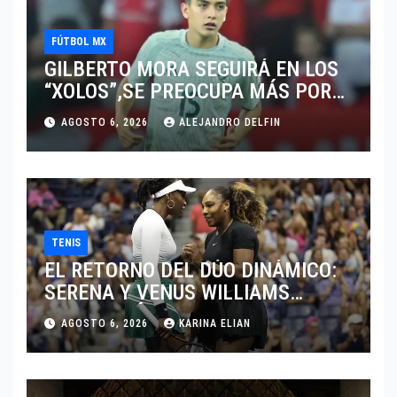
FÚTBOL MX
GILBERTO MORA SEGUIRÁ EN LOS
“XOLOS”,SE PREOCUPA MÁS POR
JUGAR EN SU EQUIPO.
AGOSTO 6, 2026
ALEJANDRO DELFIN
TENIS
EL RETORNO DEL DÚO DINÁMICO:
SERENA Y VENUS WILLIAMS
DISPUTARÁN LOS DOBLES EN
AGOSTO 6, 2026
KARINA ELIAN
CINCINNATI 2026