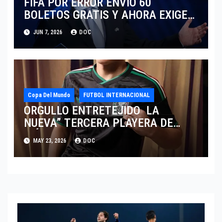
FIFA POR ERROR ENVIO 60
BOLETOS GRATIS Y AHORA EXIGE
COBRO.
JUN 7, 2026
DOC
Copa Del Mundo
FUTBOL INTERNACIONAL
ORGULLO ENTRETEJIDO LA
NUEVA” TERCERA PLAYERA DE
MÉXICO” INGRESA AL ARCHIVO
MAY 23, 2026
DOC
HISTÓRICO DE ADIDAS EN
ALEMANIA