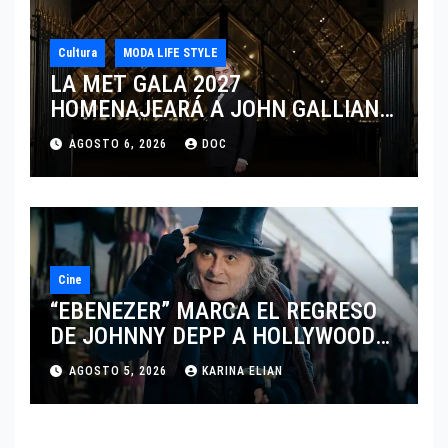
Cultura
MODA LIFE STYLE
LA MET GALA 2027
HOMENAJEARÁ A JOHN GALLIANO
MARCANDO EL REGRESO DEL REY
AGOSTO 6, 2026
DOC
DEL DRAMATISMO
Cine
“EBENEZER” MARCA EL REGRESO
DE JOHNNY DEPP A HOLLYWOOD
TRAS SU PASO POR EL CINE
AGOSTO 5, 2026
KARINA ELIAN
INDEPENDIENTE EUROPEO