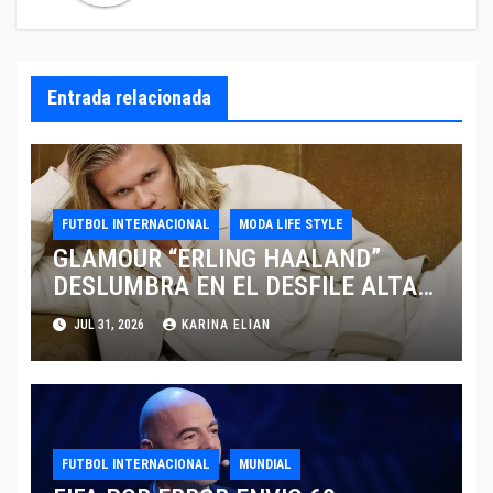
Entrada relacionada
FUTBOL INTERNACIONAL
MODA LIFE STYLE
GLAMOUR “ERLING HAALAND”
DESLUMBRA EN EL DESFILE ALTA
SARTORIA DE DOLCE & GABBANA
JUL 31, 2026
KARINA ELIAN
TRAS EL MUNDIAL 2026
FUTBOL INTERNACIONAL
MUNDIAL