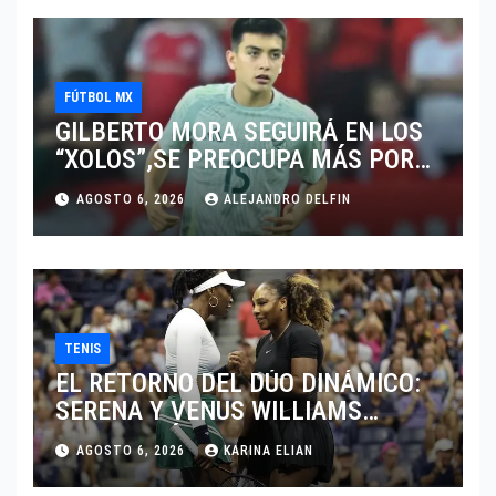
FÚTBOL MX
GILBERTO MORA SEGUIRÁ EN LOS
“XOLOS”,SE PREOCUPA MÁS POR
JUGAR EN SU EQUIPO.
AGOSTO 6, 2026
ALEJANDRO DELFIN
TENIS
EL RETORNO DEL DÚO DINÁMICO:
SERENA Y VENUS WILLIAMS
DISPUTARÁN LOS DOBLES EN
AGOSTO 6, 2026
KARINA ELIAN
CINCINNATI 2026