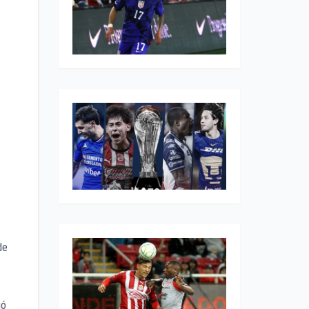
de
ió