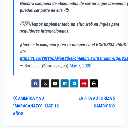
Nuestra campaña de aficionados de cartón sigue creciendo 
puedes ser parte de ella 😍
🇬🇧 Hemos implementado un sitio web en inglés para
seguidores internacionales.
¡Únete a la campaña y ten tu imagen en el BORUSSIA-PARK!
👉
https://t.co/Y0fYns7Mon
#DieFohlen
pic.twitter.com/0QqjVS
— Borussia (@borussia_es)
May 7, 2020
Navegación
AMERICA Y SU
LA FIFA AUTORIZA 5
“MARACANAZO” HACE 12
CAMBIOS
de
AÑOS
entradas