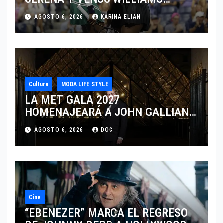
DISPUTARÁN LOS DOBLES EN
AGOSTO 6, 2026
KARINA ELIAN
CINCINNATI 2026
Cultura
MODA LIFE STYLE
LA MET GALA 2027
HOMENAJEARÁ A JOHN GALLIANO
MARCANDO EL REGRESO DEL REY
AGOSTO 6, 2026
DOC
DEL DRAMATISMO
Cine
“EBENEZER” MARCA EL REGRESO