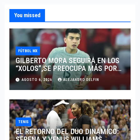
You missed
FÚTBOL MX
GILBERTO MORA SEGUIRÁ EN LOS
“XOLOS”,SE PREOCUPA MÁS POR
JUGAR EN SU EQUIPO.
AGOSTO 6, 2026
ALEJANDRO DELFIN
TENIS
EL RETORNO DEL DÚO DINÁMICO:
SERENA Y VENUS WILLIAMS