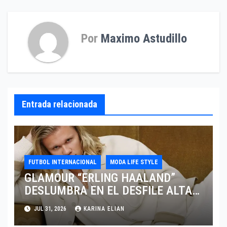
Por
Maximo Astudillo
Entrada relacionada
FUTBOL INTERNACIONAL
MODA LIFE STYLE
GLAMOUR “ERLING HAALAND”
DESLUMBRA EN EL DESFILE ALTA
SARTORIA DE DOLCE & GABBANA
JUL 31, 2026
KARINA ELIAN
TRAS EL MUNDIAL 2026