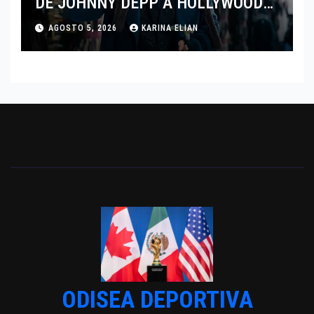
DE JOHNNY DEPP A HOLLYWOOD
TRAS SU PASO POR EL CINE
AGOSTO 5, 2026
KARINA ELIAN
INDEPENDIENTE EUROPEO
ODISEA DEPORTIVA