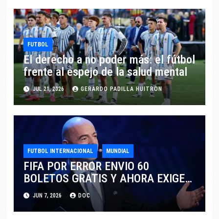
FUTBOL
El derecho a no poder más: el fútbol
frente al espejo de la salud mental
JUL 21, 2026
GERARDO PADILLA HUITRON
FUTBOL INTERNACIONAL
MUNDIAL
FIFA POR ERROR ENVIO 60
BOLETOS GRATIS Y AHORA EXIGE
COBRO.
JUN 7, 2026
DOC