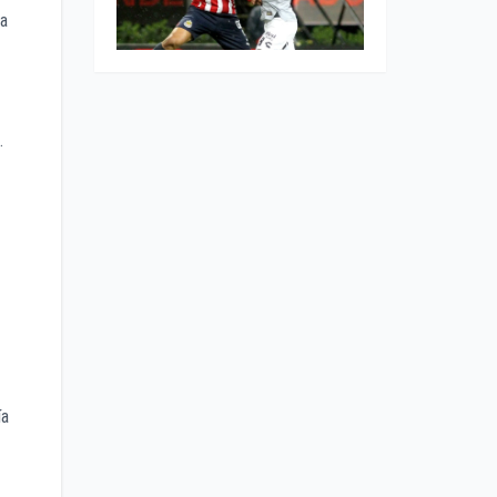
na
.
ía