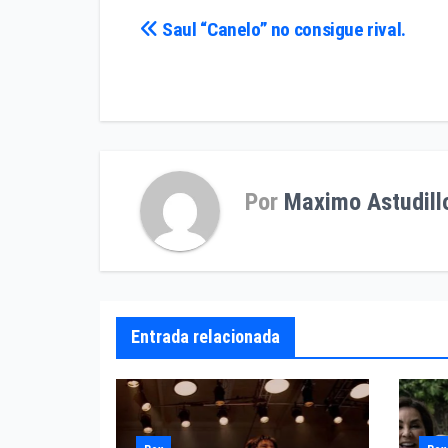
Navegación
Saul “Canelo” no consigue rival.
de
entradas
Por
Maximo Astudill
Entrada relacionada