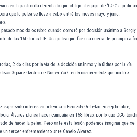
ión en la pantorrilla derecha lo que obligó al equipo de ‘GGG’ a pedir u
pera que la pelea se lleve a cabo entré los meses mayo y junio,
ro.
 el pasado mes de octubre cuando derrotó por decisión unánime a Sergiy
 de las 160 libras FIB. Una pelea que fue una guerra de principio a fin
ias, 2 de ellas por la vía de la decisión unánime y la última por la vía
adison Square Garden de Nueva York, en la misma velada que midió a
ha expresado interés en pelear con Gennady Golovkin en septiembre,
logía. Álvarez planea hacer campaña en 168 libras, por lo que GGG tendr
ado de hacer la pelea. Pero ante esta lesión podemos imaginar que se
de un tercer enfrentamiento ante Canelo Álvarez.