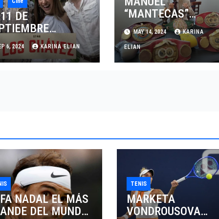
MANUEL
Cine
“MANTECAS”
 11 DE
MEDINA FUE
PTIEMBRE
MAY 14, 2024
KARINA
INCLUÍDO EN EL
SNEY+ ESTRENA
P 6, 2024
KARINA ELIAN
SALÓN DE LA FAMA
ELIAN
 REALITY DE LA
DEL BOXEO
YENDA DEL BOXEO
XICANO “LOS
ÁVEZ”
NIS
TENIS
FA NADAL EL MÁS
MARKETA
ANDE DEL MUNDO
VONDROUSOVA