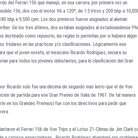
do del Ferrari 156 que manejó, en esa carrera, por primera vez un
modelo 156, dos con el motor V6 a 120º, de 1.5 litros y 200 bhp a 10,00
y 180 bhp a 9,500 rpm. Los dos primeros fueron asignados al alemán
nther. De los tres últimos, dos estaban asignados al estadounidense Phi
taba destinado como repuesto, las reglas lo permitían por si hubiera algún
 titulares en las practicas y/o clasificaciones. Lógicamente ese
ara que el joven novato, el mexicano Ricardo Rodríguez, iniciara su
rían para todos los jóvenes debutantes, para la clasificación del Gran
 por Ricardo solo fue una décima de segundo más lento que el de Von
sición de partida para ese Gran Premio de Italia de 1961. De tal manera
te en los Grandes Premios) fue con los directivos para pedir que
rera.
antaron el Ferrari 156 de Von Trips y el Lotus 21-Climax de Jim Clark c
lemán y catorce espectadores. Ricardo Rodríguez abandonó por problema