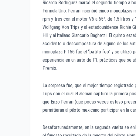
Ricardo Rodríguez marcó el segundo tiempo a bor
Fórmula Uno. Ferrari inscribió cinco monoplazas 
rpm y tres con el motor V6 a 65º, de 1.5 litros 
Wolfgang Von Trips y al estadounidense Richie Gi
Hill y al italiano Giancarlo Baghetti. El quinto es
accidente o descompostura de alguno de los autos
monoplaza F 156 fue el “patito feo” y se utilizó p
experiencia en un auto de F1, prácticas que se ab
Premio.
La sorpresa fue, que el mejor tiempo registrado
Trips con el cual el alemán capturó la primera po
que Enzo Ferrari (que pocas veces estuvo presen
permitieran al piloto mexicano participar en la car
Desafortunadamente, en la segunda vuelta se enll
el funesto resultado de la muerte del piloto a