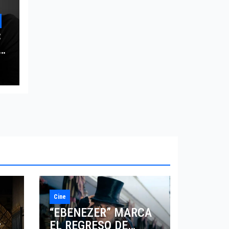
C
L
LA
Cine
“EBENEZER” MARCA
EL REGRESO DE
7