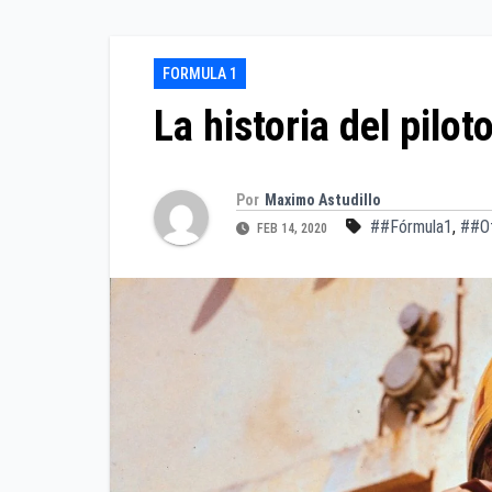
FORMULA 1
La historia del pilo
Por
Maximo Astudillo
##Fórmula1
,
##Ot
FEB 14, 2020