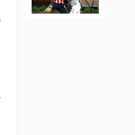
.
n
,
s