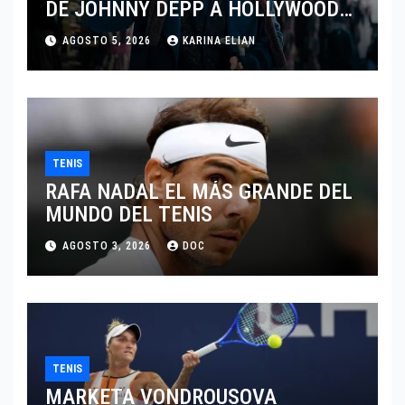
DE JOHNNY DEPP A HOLLYWOOD
TRAS SU PASO POR EL CINE
AGOSTO 5, 2026
KARINA ELIAN
INDEPENDIENTE EUROPEO
TENIS
RAFA NADAL EL MÁS GRANDE DEL
MUNDO DEL TENIS
AGOSTO 3, 2026
DOC
TENIS
MARKETA VONDROUSOVA