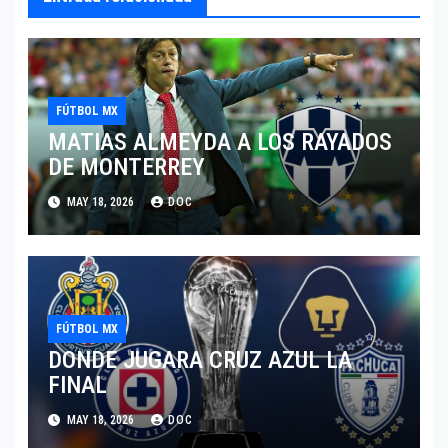
FÚTBOL MX
MATIAS ALMEYDA A LOS RAYADOS
DE MONTERREY
MAY 18, 2026
DOC
FÚTBOL MX
DONDE JUGARA CRUZ AZUL LA
FINAL
MAY 18, 2026
DOC