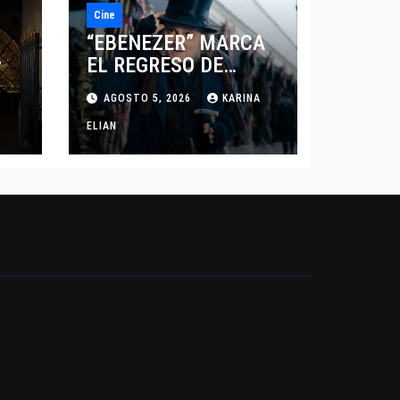
Cine
“EBENEZER” MARCA
EL REGRESO DE
7
JOHNNY DEPP A
AGOSTO 5, 2026
KARINA
HOLLYWOOD TRAS SU
PASO POR EL CINE
ELIAN
INDEPENDIENTE
EUROPEO