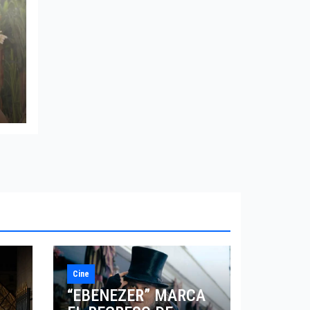
Cine
“EBENEZER” MARCA