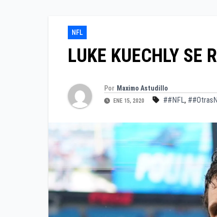
NFL
LUKE KUECHLY SE R
Por
Maximo Astudillo
##NFL
,
##OtrasN
ENE 15, 2020