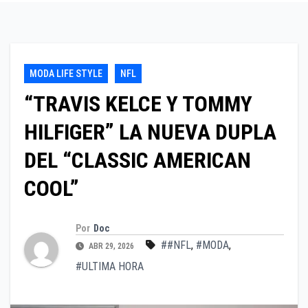
MODA LIFE STYLE
NFL
“TRAVIS KELCE Y TOMMY
HILFIGER” LA NUEVA DUPLA
DEL “CLASSIC AMERICAN
COOL”
Por
Doc
##NFL
,
#MODA
,
ABR 29, 2026
#ULTIMA HORA