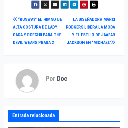
Navegación
“RUNWAY” EL HIMNO DE
LA DISEÑADORA MARCI
ALTA COSTURA DE LADY
RODGERS LIDERA LA MODA
de
GAGA Y DOECHII PARA THE
Y EL ESTILO DE JAAFAR
entradas
DEVIL WEARS PRADA 2
JACKSON EN “MICHAEL”
Por
Doc
Entrada relacionada