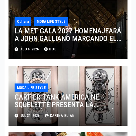
Cultura
MODA LIFE STYLE
LA MET GALA 2027 HOMENAJEARÁ
A JOHN GALLIANO MARCANDO EL
REGRESO DEL REY DEL
AGO 6, 2026
DOC
DRAMATISMO
MODA LIFE STYLE
CARTIER TANK AMÉRICAINE
SQUELETTE PRESENTA LA
MAESTRÍA DE LA ALTA RELOJERÍA
JUL 31, 2026
KARINA ELIAN
AL DESNUDO