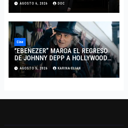
MARCANDO EL REGRESO DEL REY
AGOSTO 6, 2026
DOC
DEL DRAMATISMO
Cine
“EBENEZER” MARCA EL REGRESO
DE JOHNNY DEPP A HOLLYWOOD
TRAS SU PASO POR EL CINE
AGOSTO 5, 2026
KARINA ELIAN
INDEPENDIENTE EUROPEO