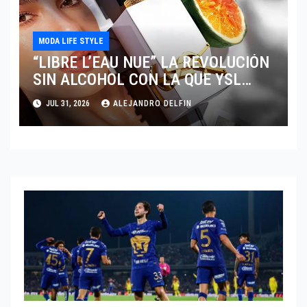
MODA LIFE STYLE
“LIBRE L’EAU NUE” LA REVOLUCIÓN
SIN ALCOHOL CON LA QUE YSL
REESCRIBE EL LUJO SENSORIAL
JUL 31, 2026
ALEJANDRO DELFIN