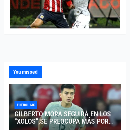
You missed
FÚTBOL MX
GILBERTO MORA SEGUIRÁ EN LOS
“XOLOS”,SE PREOCUPA MÁS POR
JUGAR EN SU EQUIPO.