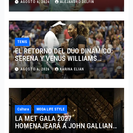
AGOSTO 6, 2026
ALEJANDRO DELFIN
TENIS
EL RETORNO DEL DÚO DINÁMICO:
SERENA Y VENUS WILLIAMS
DISPUTARÁN LOS DOBLES EN
AGOSTO 6, 2026
KARINA ELIAN
CINCINNATI 2026
Cultura
MODA LIFE STYLE
LA MET GALA 2027
HOMENAJEARÁ A JOHN GALLIANO