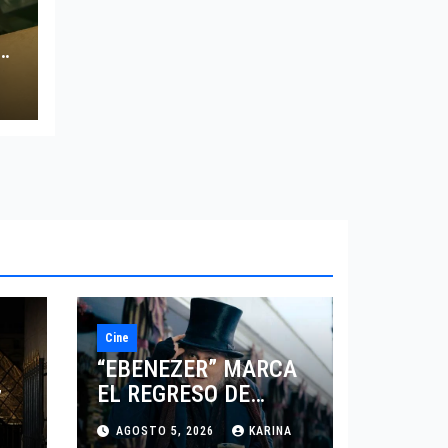
O
Cine
“EBENEZER” MARCA
EL REGRESO DE
7
JOHNNY DEPP A
AGOSTO 5, 2026
KARINA
HOLLYWOOD TRAS SU