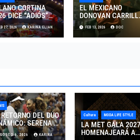
LANO CORTINA
EL MEXICANO
26 DICE “ADIÓS”
DONOVAN CARRILL
 VERONA CON EL
Y SU INCURSIÓN EN
B 27, 2026
KARINA ELIAN
FEB 13, 2026
DOC
GADO DE LA MODA
LA MODA CON
PINA
CALVIN KLEIN
NIS
 RETORNO DEL DÚO
Cultura
MODA LIFE STYLE
NÁMICO: SERENA Y
LA MET GALA 202
NUS WILLIAMS
HOMENAJEARÁ A
GOSTO 6, 2026
KARINA
SPUTARÁN LOS