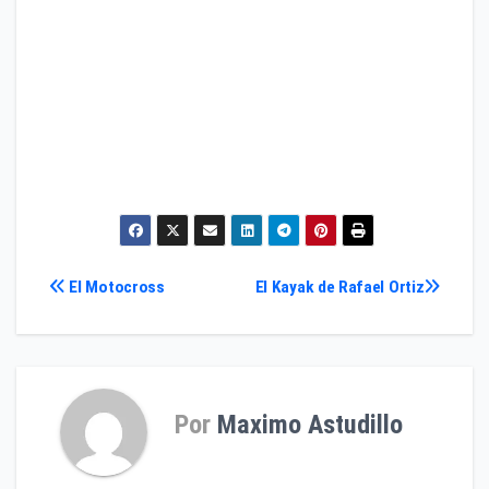
Navegación
El Motocross
El Kayak de Rafael Ortiz
de
entradas
Por
Maximo Astudillo