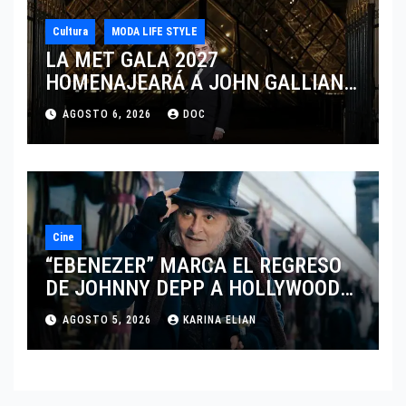
Cultura
MODA LIFE STYLE
LA MET GALA 2027
HOMENAJEARÁ A JOHN GALLIANO
MARCANDO EL REGRESO DEL REY
AGOSTO 6, 2026
DOC
DEL DRAMATISMO
Cine
“EBENEZER” MARCA EL REGRESO
DE JOHNNY DEPP A HOLLYWOOD
TRAS SU PASO POR EL CINE
AGOSTO 5, 2026
KARINA ELIAN
INDEPENDIENTE EUROPEO