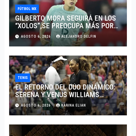
FÚTBOL MX
GILBERTO MORA SEGUIRÁ EN LOS
“XOLOS”,SE PREOCUPA MÁS POR
JUGAR EN SU EQUIPO.
AGOSTO 6, 2026
ALEJANDRO DELFIN
TENIS
EL RETORNO DEL DÚO DINÁMICO:
SERENA Y VENUS WILLIAMS
DISPUTARÁN LOS DOBLES EN
AGOSTO 6, 2026
KARINA ELIAN
CINCINNATI 2026