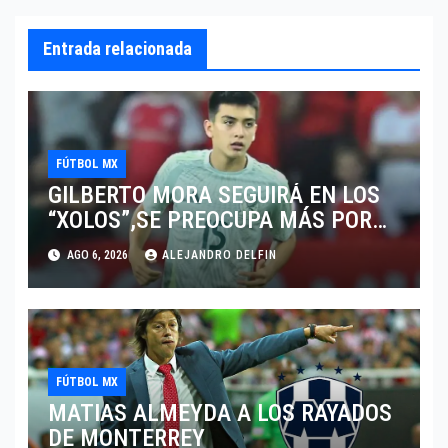
Entrada relacionada
FÚTBOL MX
GILBERTO MORA SEGUIRÁ EN LOS
“XOLOS”,SE PREOCUPA MÁS POR
JUGAR EN SU EQUIPO.
AGO 6, 2026
ALEJANDRO DELFIN
FÚTBOL MX
MATIAS ALMEYDA A LOS RAYADOS
DE MONTERREY