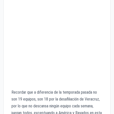
Xolos vs Santos / Viernes 9:00pm / Fox Sports
Monarcas vs Toluca / Viernes 9:00pm / Azteca 7
Cruz Azul vs Atlas / Sábado 5:00pm / TUDN
Chivas vs Juárez / Sábado 7:00pm / TUDN,
Multimedios, Azteca 7
León vs Querétaro / Sábado 7:00pm / Fox Sports 2,
Claro Sports
Tigres vs San Luis / Sábado 9:00pm / TUDN, IZZI
Pumas vs Pachuca / Domingo 12:00pm / TUDN,
ESPN
Puebla vs América / POSPUESTO /
Necaxa vs Rayados / POSPUESTO /
Recordar que a diferencia de la temporada pasada no
son 19 equipos, son 18 por la desafiliación de Veracruz,
por lo que no descansa ningún equipo cada semana,
juegan todos, exceptuando a América y Rayados en esta