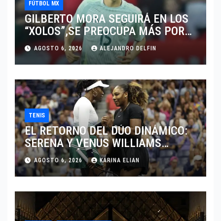
FÚTBOL MX
GILBERTO MORA SEGUIRÁ EN LOS
“XOLOS”,SE PREOCUPA MÁS POR
JUGAR EN SU EQUIPO.
AGOSTO 6, 2026
ALEJANDRO DELFIN
TENIS
EL RETORNO DEL DÚO DINÁMICO:
SERENA Y VENUS WILLIAMS
DISPUTARÁN LOS DOBLES EN
AGOSTO 6, 2026
KARINA ELIAN
CINCINNATI 2026