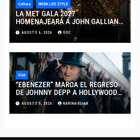
Cultura
MODA LIFE STYLE
LA MET GALA 2027
HOMENAJEARÁ A JOHN GALLIANO
MARCANDO EL REGRESO DEL REY
AGOSTO 6, 2026
DOC
DEL DRAMATISMO
Cine
“EBENEZER” MARCA EL REGRESO
DE JOHNNY DEPP A HOLLYWOOD
TRAS SU PASO POR EL CINE
AGOSTO 5, 2026
KARINA ELIAN
INDEPENDIENTE EUROPEO