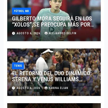
FÚTBOL MX
GILBERTO MORA SEGUIRÁ EN LOS
“XOLOS”,SE PREOCUPA MÁS POR
JUGAR EN SU EQUIPO.
AGOSTO 6, 2026
ALEJANDRO DELFIN
TENIS
EL RETORNO DEL DÚO DINÁMICO:
SERENA Y VENUS WILLIAMS
DISPUTARÁN LOS DOBLES EN
AGOSTO 6, 2026
KARINA ELIAN
CINCINNATI 2026