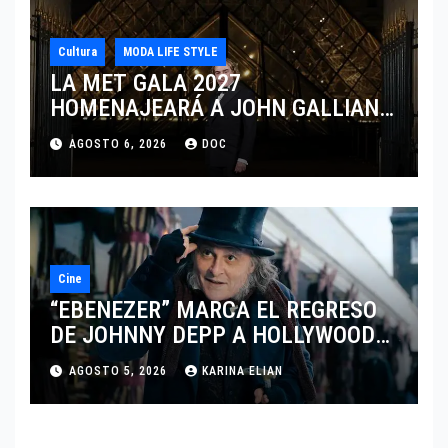
Cultura
MODA LIFE STYLE
LA MET GALA 2027
HOMENAJEARÁ A JOHN GALLIANO
MARCANDO EL REGRESO DEL REY
AGOSTO 6, 2026
DOC
DEL DRAMATISMO
Cine
“EBENEZER” MARCA EL REGRESO
DE JOHNNY DEPP A HOLLYWOOD
TRAS SU PASO POR EL CINE
AGOSTO 5, 2026
KARINA ELIAN
INDEPENDIENTE EUROPEO