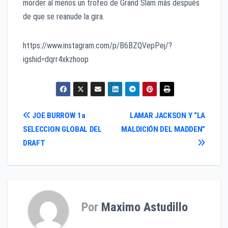
morder al menos un trofeo de Grand Slam más después
de que se reanude la gira.
https://www.instagram.com/p/B6BZQVepPej/?
igshid=dqrr4xkzhoop
Navegación
JOE BURROW 1a
LAMAR JACKSON Y “LA
SELECCION GLOBAL DEL
MALDICIÓN DEL MADDEN”
de
DRAFT
entradas
Por
Maximo Astudillo