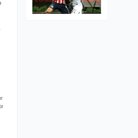
a
.
or
or