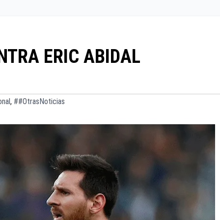
NTRA ERIC ABIDAL
onal
,
##OtrasNoticias