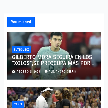
You missed
FÚTBOL MX
GILBERTO MORA SEGUIRÁ EN LOS
“XOLOS”,SE PREOCUPA MÁS POR
JUGAR EN SU EQUIPO.
AGOSTO 6, 2026
ALEJANDRO DELFIN
TENIS