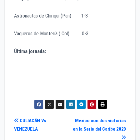
Astronautas de Chiriquí (Pan) 1-3
Vaqueros de Montería ( Col) 0-3
Última jornada:
Astronautas vs Cardenales
Vaqueros vs Tomateros
Toros vs Cangrejeros
Navegación
CULIACÁN Vs
México con dos victorias
VENEZUELA
en la Serie del Caribe 2020
de