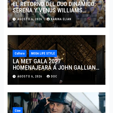
EL RETORNO DEL DÚO DINÁMICO:
SERENA Y VENUS WILLIAMS
DISPUTARÁN LOS DOBLES EN
AGOSTO 6, 2026
KARINA ELIAN
CINCINNATI 2026
Cultura
MODA LIFE STYLE
LA MET GALA 2027
HOMENAJEARÁ A JOHN GALLIANO
MARCANDO EL REGRESO DEL REY
AGOSTO 6, 2026
DOC
DEL DRAMATISMO
Cine