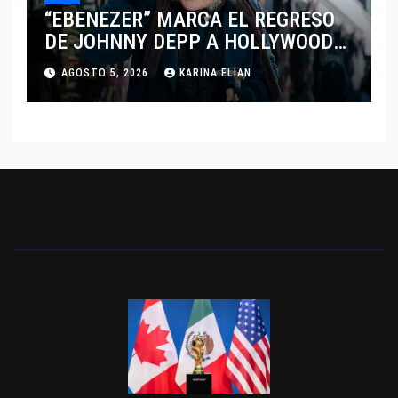
“EBENEZER” MARCA EL REGRESO
DE JOHNNY DEPP A HOLLYWOOD
TRAS SU PASO POR EL CINE
AGOSTO 5, 2026
KARINA ELIAN
INDEPENDIENTE EUROPEO