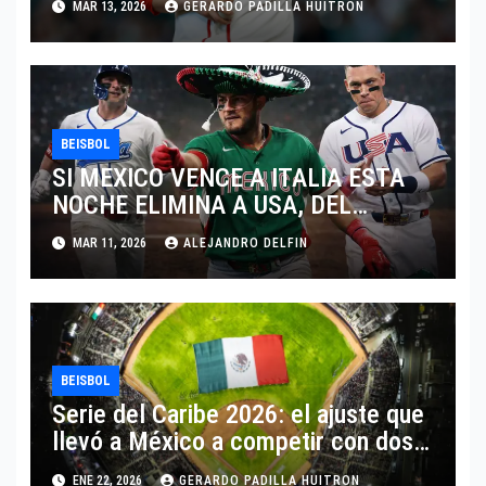
MAR 13, 2026
GERARDO PADILLA HUITRON
BEISBOL
SI MEXICO VENCE A ITALIA ESTA
NOCHE ELIMINA A USA, DEL
MUNDIAL DE BEISBOL 2026
MAR 11, 2026
ALEJANDRO DELFIN
BEISBOL
Serie del Caribe 2026: el ajuste que
llevó a México a competir con dos
equipos
ENE 22, 2026
GERARDO PADILLA HUITRON