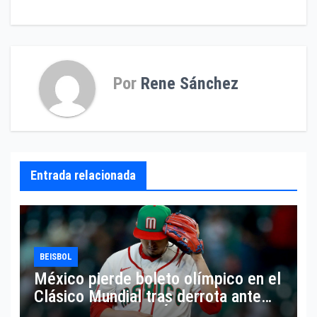
entradas
Por
Rene Sánchez
Entrada relacionada
BEISBOL
México pierde boleto olímpico en el
Clásico Mundial tras derrota ante
Italia rumbo a Los Ángeles 2028