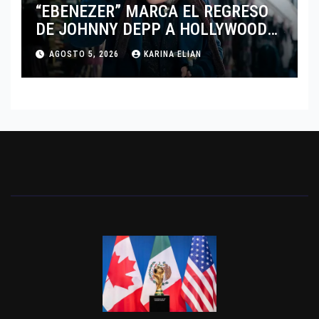
“EBENEZER” MARCA EL REGRESO
DE JOHNNY DEPP A HOLLYWOOD
TRAS SU PASO POR EL CINE
AGOSTO 5, 2026
KARINA ELIAN
INDEPENDIENTE EUROPEO