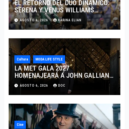
EL RETORNO DEL DÚO DINÁMICO:
SERENA Y VENUS WILLIAMS
DISPUTARÁN LOS DOBLES EN
AGOSTO 6, 2026
KARINA ELIAN
CINCINNATI 2026
Cultura
MODA LIFE STYLE
LA MET GALA 2027
HOMENAJEARÁ A JOHN GALLIANO
MARCANDO EL REGRESO DEL REY
AGOSTO 6, 2026
DOC
DEL DRAMATISMO
Cine