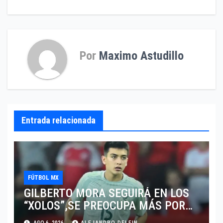
de
entradas
Por
Maximo Astudillo
Entrada relacionada
FÚTBOL MX
GILBERTO MORA SEGUIRÁ EN LOS
“XOLOS”,SE PREOCUPA MÁS POR
JUGAR EN SU EQUIPO.
AGO 6, 2026
ALEJANDRO DELFIN