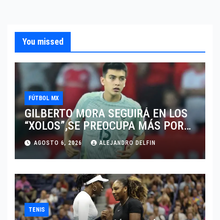
You missed
FÚTBOL MX
GILBERTO MORA SEGUIRÁ EN LOS
“XOLOS”,SE PREOCUPA MÁS POR
JUGAR EN SU EQUIPO.
AGOSTO 6, 2026
ALEJANDRO DELFIN
TENIS