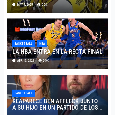
y ventaja 2-0
MAY 7, 2025
DOC
BASKETBALL
NBA
LA NBA ENTRA EN LA RECTA FINAL
ABR 10, 2025
DOC
BASKETBALL
REAPARECE BEN AFFLECK JUNTO
A SU HIJO EN UN PARTIDO DE LOS
LAKERS VS TORONTO RAPTORS