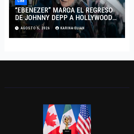
Cine
“EBENEZER” MARCA EL REGRESO
DE JOHNNY DEPP A HOLLYWOOD
TRAS SU PASO POR EL CINE
AGOSTO 5, 2026
KARINA ELIAN
INDEPENDIENTE EUROPEO