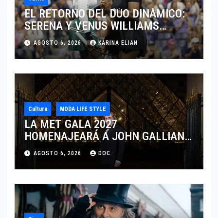
EL RETORNO DEL DÚO DINÁMICO:
SERENA Y VENUS WILLIAMS
DISPUTARÁN LOS DOBLES EN
AGOSTO 6, 2026
KARINA ELIAN
CINCINNATI 2026
Cultura
MODA LIFE STYLE
LA MET GALA 2027
HOMENAJEARÁ A JOHN GALLIANO
MARCANDO EL REGRESO DEL REY
AGOSTO 6, 2026
DOC
DEL DRAMATISMO