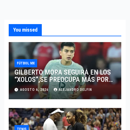
You missed
FÚTBOL MX
GILBERTO MORA SEGUIRÁ EN LOS
“XOLOS”,SE PREOCUPA MÁS POR
JUGAR EN SU EQUIPO.
AGOSTO 6, 2026
ALEJANDRO DELFIN
TENIS