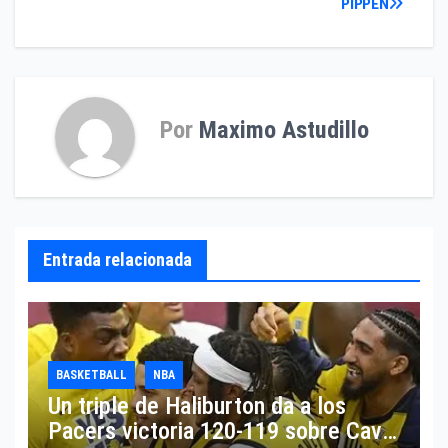
PIPPEN
de
entradas
Por
Maximo Astudillo
Entrada relacionada
BASKETBALL
NBA
Un triple de Haliburton da a los
Pacers victoria 120-119 sobre Cavs