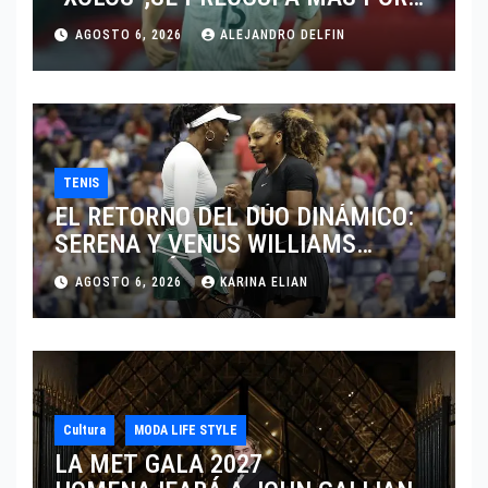
JUGAR EN SU EQUIPO.
AGOSTO 6, 2026
ALEJANDRO DELFIN
TENIS
EL RETORNO DEL DÚO DINÁMICO:
SERENA Y VENUS WILLIAMS
DISPUTARÁN LOS DOBLES EN
AGOSTO 6, 2026
KARINA ELIAN
CINCINNATI 2026
Cultura
MODA LIFE STYLE
LA MET GALA 2027