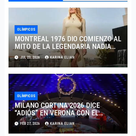
OLÍMPICOS
MONTREAL 1976 DIO COMIENZO AL
MITO DE LA LEGENDARIA NADIA
COMANECI
JUL 23, 2026
KARINA ELIAN
OLÍMPICOS
MILANO CORTINA 2026 DICE
“ADIÓS” EN VERONA CON EL
LEGADO DE LA MODA ALPINA
FEB 27, 2026
KARINA ELIAN