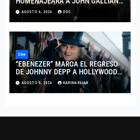
HOMENAJEARÁ A JOHN GALLIANO
MARCANDO EL REGRESO DEL REY
AGOSTO 6, 2026
DOC
DEL DRAMATISMO
Cine
“EBENEZER” MARCA EL REGRESO
DE JOHNNY DEPP A HOLLYWOOD
TRAS SU PASO POR EL CINE
AGOSTO 5, 2026
KARINA ELIAN
INDEPENDIENTE EUROPEO