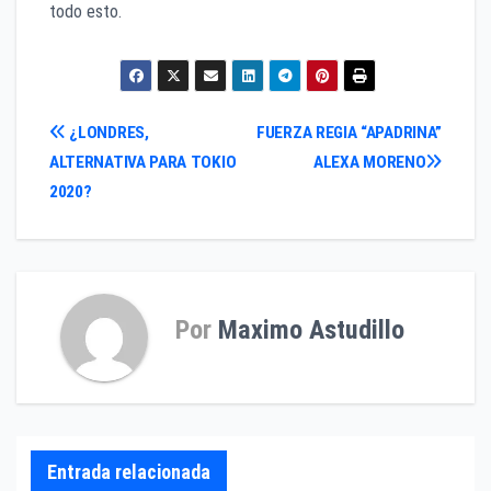
todo esto.
Navegación
¿LONDRES,
FUERZA REGIA “APADRINA”
ALTERNATIVA PARA TOKIO
ALEXA MORENO
de
2020?
entradas
Por
Maximo Astudillo
Entrada relacionada