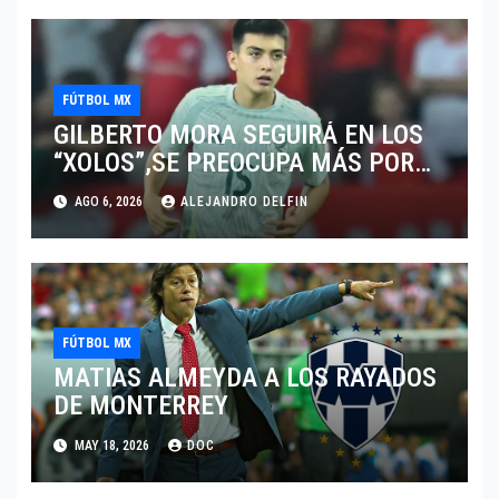
FÚTBOL MX
GILBERTO MORA SEGUIRÁ EN LOS
“XOLOS”,SE PREOCUPA MÁS POR
JUGAR EN SU EQUIPO.
AGO 6, 2026
ALEJANDRO DELFIN
FÚTBOL MX
MATIAS ALMEYDA A LOS RAYADOS
DE MONTERREY
MAY 18, 2026
DOC