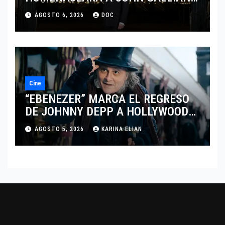
MARCANDO EL REGRESO DEL REY
AGOSTO 6, 2026
DOC
DEL DRAMATISMO
Cine
“EBENEZER” MARCA EL REGRESO
DE JOHNNY DEPP A HOLLYWOOD
TRAS SU PASO POR EL CINE
AGOSTO 5, 2026
KARINA ELIAN
INDEPENDIENTE EUROPEO