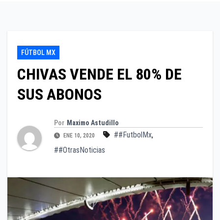
FÚTBOL MX
CHIVAS VENDE EL 80% DE
SUS ABONOS
Por
Maximo Astudillo
##FutbolMx
,
ENE 10, 2020
##OtrasNoticias