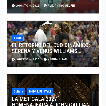
JUGAR EN SU EQUIPO.
AGOSTO 6, 2026
ALEJANDRO DELFIN
TENIS
EL RETORNO DEL DÚO DINÁMICO:
SERENA Y VENUS WILLIAMS
DISPUTARÁN LOS DOBLES EN
AGOSTO 6, 2026
KARINA ELIAN
CINCINNATI 2026
Cultura
MODA LIFE STYLE
LA MET GALA 2027
HOMENAJEARÁ A JOHN GALLIANO