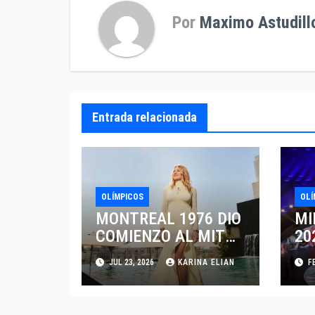
Por
Maximo Astudill
Entrada relacionada
OLÍMPICOS
OLÍ
MONTREAL 1976 DIO
MI
COMIENZO AL MITO
20
DE LA LEGENDARIA
EN
JUL 23, 2026
KARINA ELIAN
FE
NADIA COMANECI
LE
AL