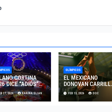
o
MPICOS
OLÍMPICOS
LANO CORTINA
EL MEXICANO
26 DICE “ADIÓS”
DONOVAN CARRILL
 VERONA CON EL
Y SU INCURSIÓN EN
B 27, 2026
KARINA ELIAN
FEB 13, 2026
DOC
GADO DE LA MODA
LA MODA CON
PINA
CALVIN KLEIN