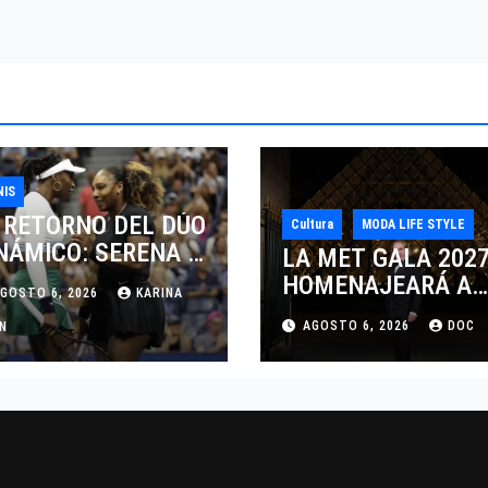
NIS
 RETORNO DEL DÚO
Cultura
MODA LIFE STYLE
NÁMICO: SERENA Y
LA MET GALA 202
NUS WILLIAMS
HOMENAJEARÁ A
GOSTO 6, 2026
KARINA
SPUTARÁN LOS
JOHN GALLIANO
AGOSTO 6, 2026
DOC
BLES EN
AN
MARCANDO EL
NCINNATI 2026
REGRESO DEL REY
DEL DRAMATISMO