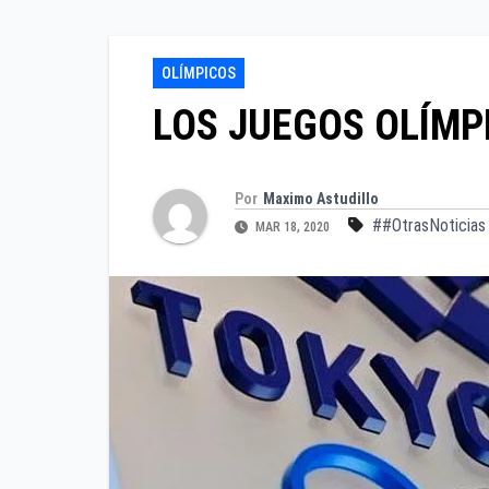
OLÍMPICOS
LOS JUEGOS OLÍMP
Por
Maximo Astudillo
##OtrasNoticias
MAR 18, 2020