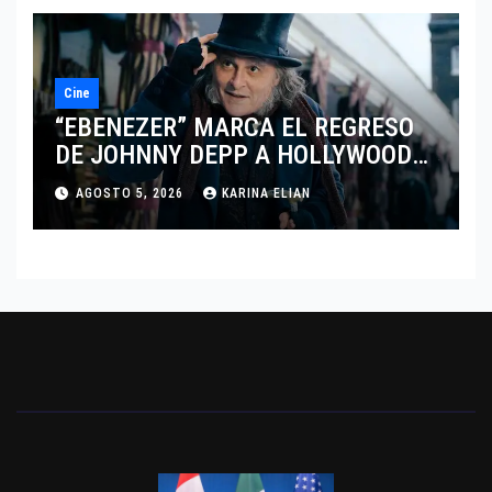
Cine
“EBENEZER” MARCA EL REGRESO
DE JOHNNY DEPP A HOLLYWOOD
TRAS SU PASO POR EL CINE
AGOSTO 5, 2026
KARINA ELIAN
INDEPENDIENTE EUROPEO