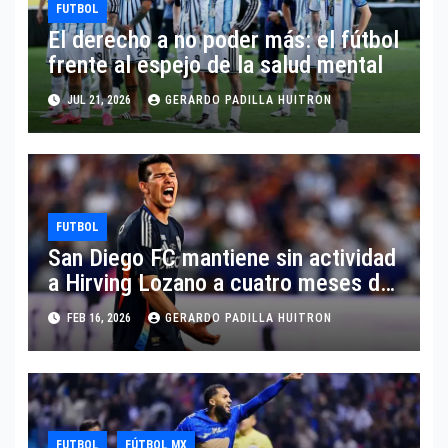
FUTBOL
El derecho a no poder más: el fútbol
frente al espejo de la salud mental
JUL 21, 2026
GERARDO PADILLA HUITRON
FUTBOL
San Diego FC mantiene sin actividad
a Hirving Lozano a cuatro meses del
Mundial
FEB 16, 2026
GERARDO PADILLA HUITRON
FUTBOL
FÚTBOL MX