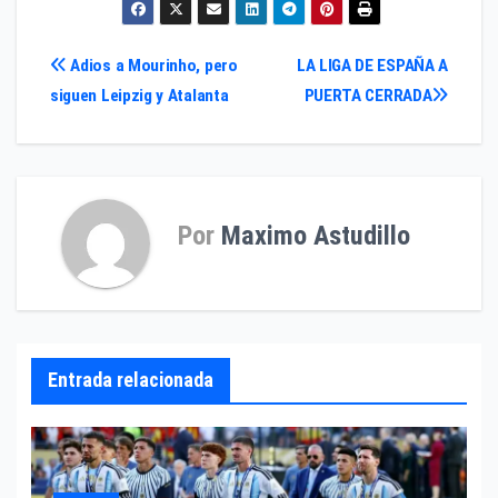
Navegación
Adios a Mourinho, pero
LA LIGA DE ESPAÑA A
siguen Leipzig y Atalanta
PUERTA CERRADA
de
entradas
Por
Maximo Astudillo
Entrada relacionada