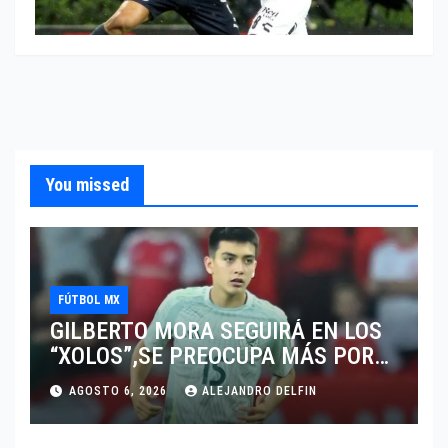
You missed
FÚTBOL MX
GILBERTO MORA SEGUIRÁ EN LOS
“XOLOS”,SE PREOCUPA MÁS POR
JUGAR EN SU EQUIPO.
AGOSTO 6, 2026
ALEJANDRO DELFIN