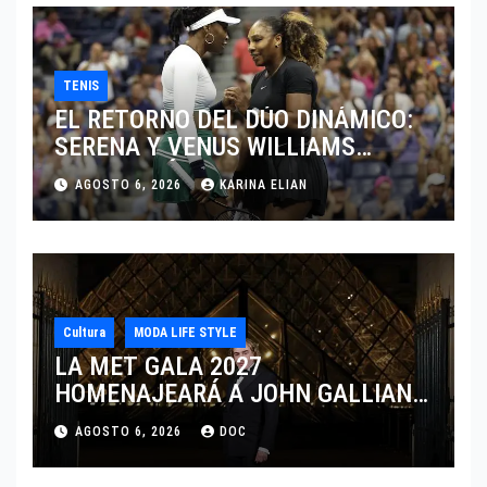
TENIS
EL RETORNO DEL DÚO DINÁMICO:
SERENA Y VENUS WILLIAMS
DISPUTARÁN LOS DOBLES EN
AGOSTO 6, 2026
KARINA ELIAN
CINCINNATI 2026
Cultura
MODA LIFE STYLE
LA MET GALA 2027
HOMENAJEARÁ A JOHN GALLIANO
MARCANDO EL REGRESO DEL REY
AGOSTO 6, 2026
DOC
DEL DRAMATISMO