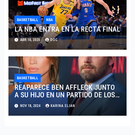
BASKETBALL
NBA
LA NBA ENTRA EN LA RECTA FINAL
ABR 10, 2025
DOC
BASKETBALL
REAPARECE BEN AFFLECK JUNTO
A SU HIJO EN UN PARTIDO DE LOS
LAKERS VS TORONTO RAPTORS
NOV 18, 2024
KARINA ELIAN