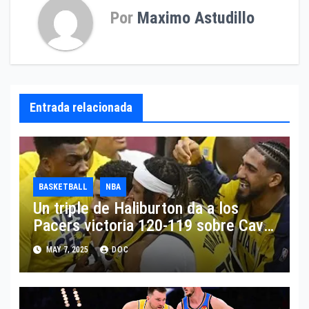
Por
Maximo Astudillo
Entrada relacionada
BASKETBALL
NBA
Un triple de Haliburton da a los
Pacers victoria 120-119 sobre Cavs
y ventaja 2-0
MAY 7, 2025
DOC