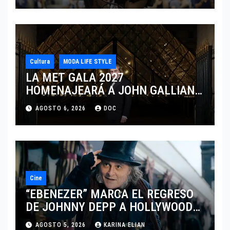
Cultura
MODA LIFE STYLE
LA MET GALA 2027
HOMENAJEARÁ A JOHN GALLIANO
MARCANDO EL REGRESO DEL REY
AGOSTO 6, 2026
DOC
DEL DRAMATISMO
Cine
“EBENEZER” MARCA EL REGRESO
DE JOHNNY DEPP A HOLLYWOOD
TRAS SU PASO POR EL CINE
AGOSTO 5, 2026
KARINA ELIAN