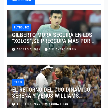
FÚTBOL MX
GILBERTO MORA SEGUIRÁ EN LOS
“XOLOS”,SE PREOCUPA MÁS POR
JUGAR EN SU EQUIPO.
AGOSTO 6, 2026
ALEJANDRO DELFIN
TENIS
EL RETORNO DEL DÚO DINÁMICO:
SERENA Y VENUS WILLIAMS
DISPUTARÁN LOS DOBLES EN
AGOSTO 6, 2026
KARINA ELIAN
CINCINNATI 2026