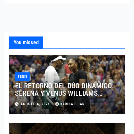
You missed
TENIS
EL RETORNO DEL DÚO DINÁMICO:
SERENA Y VENUS WILLIAMS
DISPUTARÁN LOS DOBLES EN
AGOSTO 6, 2026
KARINA ELIAN
CINCINNATI 2026