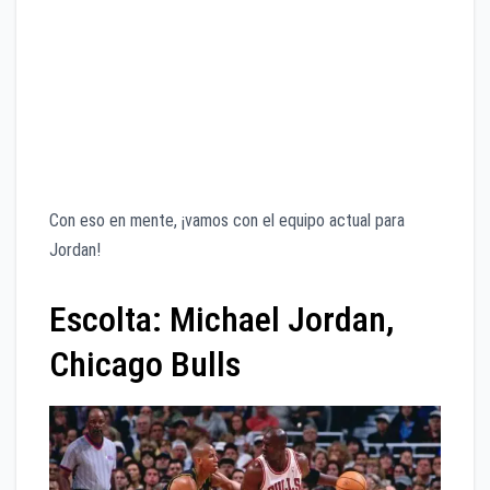
No puedo elegir a más de dos jugadores del mismo
equipo. No estoy tratando de añadir a Jordan a los
Milwaukee Bucks, Los Angeles Lakers o LA Clippers.
Los jugadores que se han perdido toda la temporada
no están disponibles. Así que no estarán Kevin Durant
ni Klay Thompson.
Con eso en mente, ¡vamos con el equipo actual para
Jordan!
Escolta: Michael Jordan,
Chicago Bulls