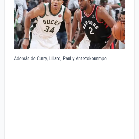
Además de Curry, Lillard, Paul y Antetokounmpo…
LeBron James
Kawhi Leonard
Paul George
Jayson Tatum
Jaylen Brown
Joel Embiid
Draymond Green
Kyle Lowry