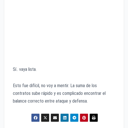
Malcolm Brogdon
Jrue Holiday
Patrick Beverley
Patty Mills
Joe Harris
Marcus Smart
Robert Covington
Brook Lopez
Sí.. vaya lista.
Esto fue difícil, no voy a mentir. La suma de los
contratos sube rápido y es complicado encontrar el
balance correcto entre ataque y defensa.