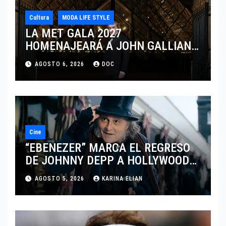
Cultura
MODA LIFE STYLE
LA MET GALA 2027
HOMENAJEARÁ A JOHN GALLIANO
MARCANDO EL REGRESO DEL REY
AGOSTO 6, 2026
DOC
DEL DRAMATISMO
Cine
“EBENEZER” MARCA EL REGRESO
DE JOHNNY DEPP A HOLLYWOOD
TRAS SU PASO POR EL CINE
AGOSTO 5, 2026
KARINA ELIAN
INDEPENDIENTE EUROPEO