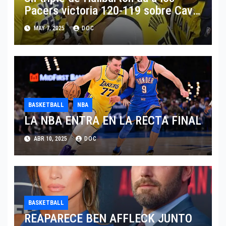
Pacers victoria 120-119 sobre Cavs
y ventaja 2-0
MAY 7, 2025
DOC
BASKETBALL
NBA
LA NBA ENTRA EN LA RECTA FINAL
ABR 10, 2025
DOC
BASKETBALL
REAPARECE BEN AFFLECK JUNTO