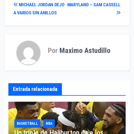
Navegación
MICHAEL JORDAN DEJO
MARYLAND – SAM CASSELL
A VARIOS SIN ANILLOS
de
entradas
Por
Maximo Astudillo
Entrada relacionada
BASKETBALL
NBA
Un triple de Haliburton da a los