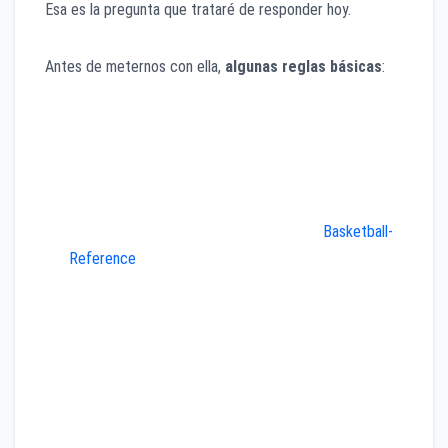
Esa es la pregunta que trataré de responder hoy.
Antes de meternos con ella,
algunas reglas básicas
:
Construiré un equipo de 14 jugadores: cinco titulares
y nueve suplentes.
El límite salarial es de 109 millones. No puedo
superar esa cifra.
Estoy usando los salarios disponibles en
Basketball-
Reference
.
Uso el salario de Jordan en la 1997-1998, que era de
33,1 millones de dólares. Es el más alto de su carrera
y está a la par de los jugadores que más ganan hoy
en día. Parece justo.
Tengo que usar tres contratos de novatos. Con
menos, este ejercicio se vuelve casi imposible. Con
más, pierde toda la gracia.