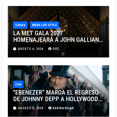
Cultura
MODA LIFE STYLE
LA MET GALA 2027
HOMENAJEARÁ A JOHN GALLIANO
MARCANDO EL REGRESO DEL REY
AGOSTO 6, 2026
DOC
DEL DRAMATISMO
Cine
“EBENEZER” MARCA EL REGRESO
DE JOHNNY DEPP A HOLLYWOOD
TRAS SU PASO POR EL CINE
AGOSTO 5, 2026
KARINA ELIAN
INDEPENDIENTE EUROPEO