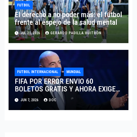
FUTBOL
El derecho a no poder más: el fútbol
frente al espejo de la salud mental
JUL 21, 2026
GERARDO PADILLA HUITRON
FUTBOL INTERNACIONAL
MUNDIAL
FIFA POR ERROR ENVIO 60
BOLETOS GRATIS Y AHORA EXIGE
COBRO.
JUN 7, 2026
DOC