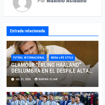
Por
Maximo Astudillo
Entrada relacionada
FUTBOL INTERNACIONAL
MODA LIFE STYLE
GLAMOUR “ERLING HAALAND”
DESLUMBRA EN EL DESFILE ALTA
SARTORIA DE DOLCE & GABBANA
JUL 31, 2026
KARINA ELIAN
TRAS EL MUNDIAL 2026