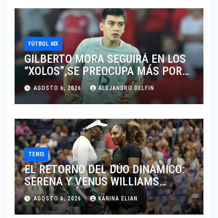
FÚTBOL MX
GILBERTO MORA SEGUIRÁ EN LOS
“XOLOS”,SE PREOCUPA MÁS POR
JUGAR EN SU EQUIPO.
AGOSTO 6, 2026
ALEJANDRO DELFIN
TENIS
EL RETORNO DEL DÚO DINÁMICO:
SERENA Y VENUS WILLIAMS
DISPUTARÁN LOS DOBLES EN
AGOSTO 6, 2026
KARINA ELIAN
CINCINNATI 2026