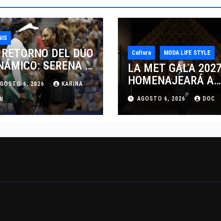
NIS
 RETORNO DEL DÚO
Cultura
MODA LIFE STYLE
NÁMICO: SERENA Y
LA MET GALA 202
NUS WILLIAMS
HOMENAJEARÁ A
GOSTO 6, 2026
KARINA
SPUTARÁN LOS
JOHN GALLIANO
AGOSTO 6, 2026
DOC
BLES EN
AN
MARCANDO EL
NCINNATI 2026
REGRESO DEL REY
DEL DRAMATISMO