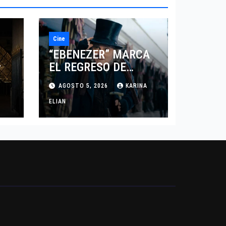
Cine
“EBENEZER” MARCA
EL REGRESO DE
7
JOHNNY DEPP A
AGOSTO 5, 2026
KARINA
HOLLYWOOD TRAS SU
PASO POR EL CINE
ELIAN
INDEPENDIENTE
EUROPEO