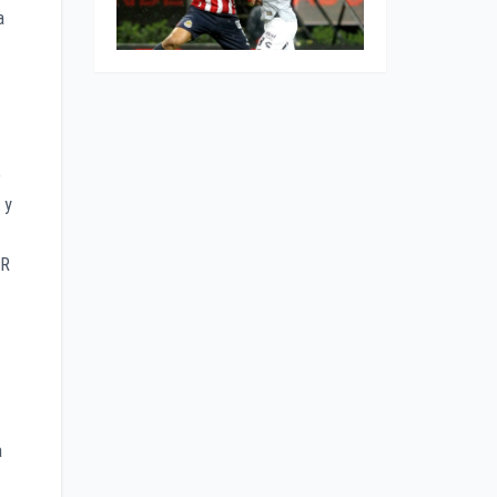
a
o
 y
OR
a