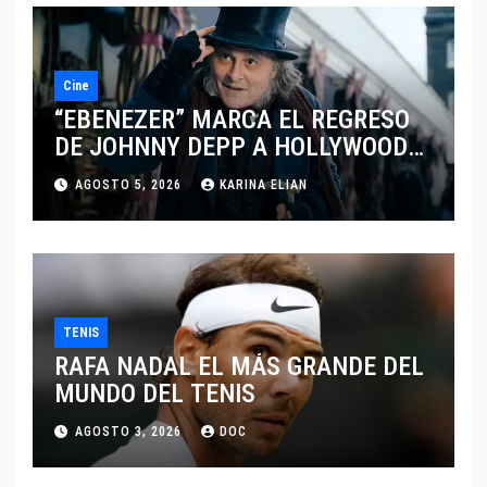
Cine
“EBENEZER” MARCA EL REGRESO
DE JOHNNY DEPP A HOLLYWOOD
TRAS SU PASO POR EL CINE
AGOSTO 5, 2026
KARINA ELIAN
INDEPENDIENTE EUROPEO
TENIS
RAFA NADAL EL MÁS GRANDE DEL
MUNDO DEL TENIS
AGOSTO 3, 2026
DOC