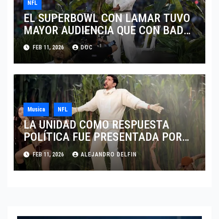
NFL
EL SUPERBOWL CON LAMAR TUVO
MAYOR AUDIENCIA QUE CON BAD
BUNNY
FEB 11, 2026
DOC
Musica
NFL
LA UNIDAD COMO RESPUESTA
POLÍTICA FUE PRESENTADA POR
BAD BUNNY EN EL SUPER BOWL LX
FEB 11, 2026
ALEJANDRO DELFIN