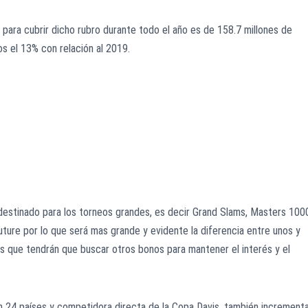
para cubrir dicho rubro durante todo el año es de 158.7 millones de
os el 13% con relación al 2019.
 destinado para los torneos grandes, es decir Grand Slams, Masters 100
Future por lo que será mas grande y evidente la diferencia entre unos y
s que tendrán que buscar otros bonos para mantener el interés y el
 24 países y competidora directa de la Copa Davis, también increment