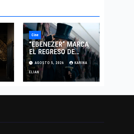
Cine
“EBENEZER” MARCA
EL REGRESO DE
7
JOHNNY DEPP A
AGOSTO 5, 2026
KARINA
HOLLYWOOD TRAS SU
PASO POR EL CINE
ELIAN
INDEPENDIENTE
EUROPEO