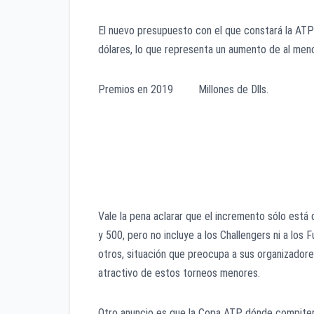
El nuevo presupuesto con el que constará la ATP 
dólares, lo que representa un aumento de al men
Premios en 2019 Millones de Dlls.
ABIERTO AUSTRALIA. 43.1
ROLAND GARROS. 47.2
US OPEN. 57.2
WIMBLEDON. 42.1
Vale la pena aclarar que el incremento sólo está
y 500, pero no incluye a los Challengers ni a los 
otros, situación que preocupa a sus organizadore
atractivo de estos torneos menores.
Otro anuncio es que la Copa ATP dónde compiten