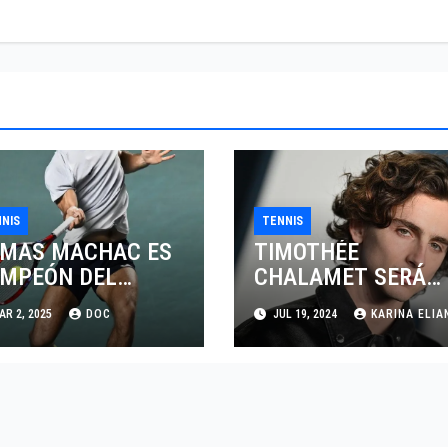
NIS
TENNIS
MAS MACHAC ES
TIMOTHÉE
MPEÓN DEL
CHALAMET SERÁ
IERTO MEXICANO
PARTE DE UNA
R 2, 2025
DOC
JUL 19, 2024
KARINA ELIA
LCEL
PELÍCULA
ADENTRADA EN EL
MUNDO DEL PING
PONG