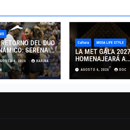
NIS
 RETORNO DEL DÚO
Cultura
MODA LIFE STYLE
NÁMICO: SERENA Y
LA MET GALA 202
NUS WILLIAMS
HOMENAJEARÁ A
GOSTO 6, 2026
KARINA
SPUTARÁN LOS
JOHN GALLIANO
AGOSTO 6, 2026
DOC
BLES EN
AN
MARCANDO EL
NCINNATI 2026
REGRESO DEL REY
DEL DRAMATISMO