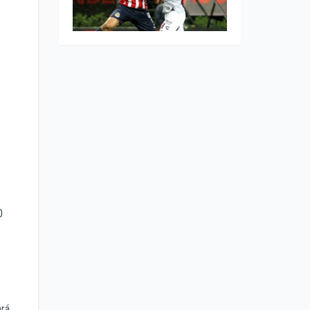
0
ará