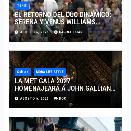
TENIS
EL RETORNO DEL DÚO DINÁMICO:
SERENA Y VENUS WILLIAMS
DISPUTARÁN LOS DOBLES EN
AGOSTO 6, 2026
KARINA ELIAN
CINCINNATI 2026
Cultura
MODA LIFE STYLE
LA MET GALA 2027
HOMENAJEARÁ A JOHN GALLIANO
MARCANDO EL REGRESO DEL REY
AGOSTO 6, 2026
DOC
DEL DRAMATISMO