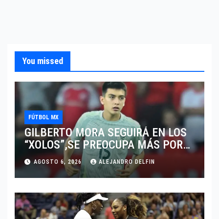
You missed
FÚTBOL MX
GILBERTO MORA SEGUIRÁ EN LOS
“XOLOS”,SE PREOCUPA MÁS POR
JUGAR EN SU EQUIPO.
AGOSTO 6, 2026
ALEJANDRO DELFIN