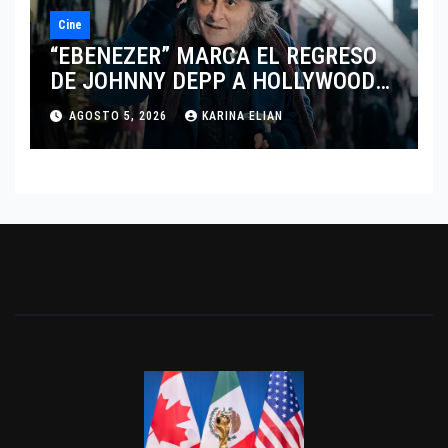
Cine
“EBENEZER” MARCA EL REGRESO
DE JOHNNY DEPP A HOLLYWOOD
TRAS SU PASO POR EL CINE
AGOSTO 5, 2026
KARINA ELIAN
INDEPENDIENTE EUROPEO