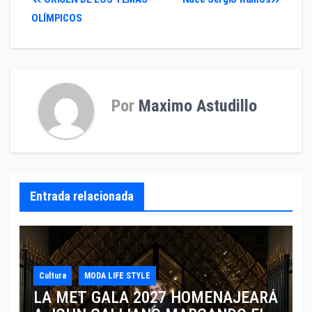
Navegación
OLÍMPICOS
de
entradas
Por
Maximo Astudillo
Entrada relacionada
Cultura
MODA LIFE STYLE
LA MET GALA 2027 HOMENAJEARÁ