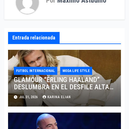
Por
Maximo Astudillo
Entrada relacionada
FUTBOL INTERNACIONAL
MODA LIFE STYLE
GLAMOUR “ERLING HAALAND”
DESLUMBRA EN EL DESFILE ALTA
SARTORIA DE DOLCE & GABBANA
JUL 31, 2026
KARINA ELIAN
TRAS EL MUNDIAL 2026