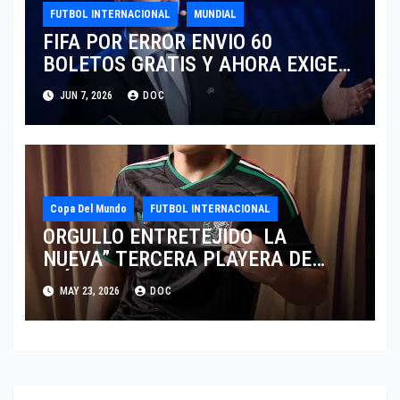
FUTBOL INTERNACIONAL
MUNDIAL
FIFA POR ERROR ENVIO 60
BOLETOS GRATIS Y AHORA EXIGE
COBRO.
JUN 7, 2026
DOC
Copa Del Mundo
FUTBOL INTERNACIONAL
ORGULLO ENTRETEJIDO LA
NUEVA” TERCERA PLAYERA DE
MÉXICO” INGRESA AL ARCHIVO
MAY 23, 2026
DOC
HISTÓRICO DE ADIDAS EN
ALEMANIA