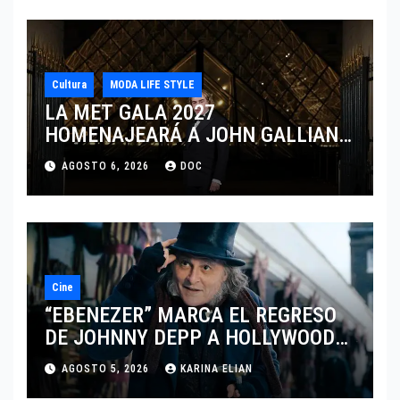
Cultura
MODA LIFE STYLE
LA MET GALA 2027
HOMENAJEARÁ A JOHN GALLIANO
MARCANDO EL REGRESO DEL REY
AGOSTO 6, 2026
DOC
DEL DRAMATISMO
Cine
“EBENEZER” MARCA EL REGRESO
DE JOHNNY DEPP A HOLLYWOOD
TRAS SU PASO POR EL CINE
AGOSTO 5, 2026
KARINA ELIAN
INDEPENDIENTE EUROPEO