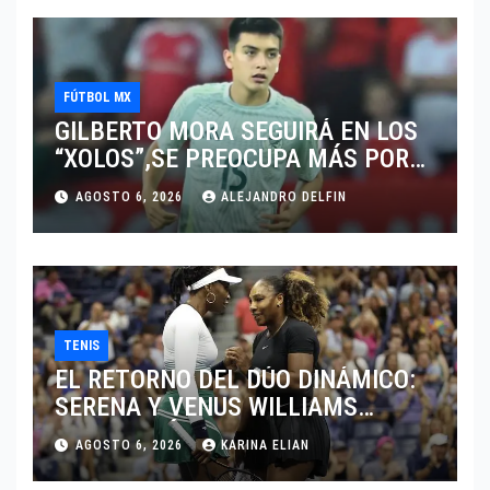
FÚTBOL MX
GILBERTO MORA SEGUIRÁ EN LOS
“XOLOS”,SE PREOCUPA MÁS POR
JUGAR EN SU EQUIPO.
AGOSTO 6, 2026
ALEJANDRO DELFIN
TENIS
EL RETORNO DEL DÚO DINÁMICO:
SERENA Y VENUS WILLIAMS
DISPUTARÁN LOS DOBLES EN
AGOSTO 6, 2026
KARINA ELIAN
CINCINNATI 2026