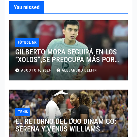
You missed
FÚTBOL MX
GILBERTO MORA SEGUIRÁ EN LOS
“XOLOS”,SE PREOCUPA MÁS POR
JUGAR EN SU EQUIPO.
AGOSTO 6, 2026
ALEJANDRO DELFIN
TENIS
EL RETORNO DEL DÚO DINÁMICO:
SERENA Y VENUS WILLIAMS
DISPUTARÁN LOS DOBLES EN