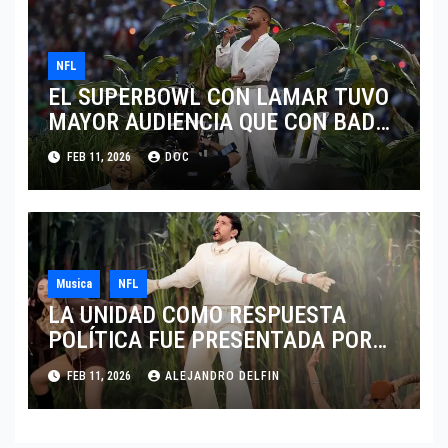
NFL
EL SUPERBOWL CON LAMAR TUVO
MAYOR AUDIENCIA QUE CON BAD
BUNNY
FEB 11, 2026
DOC
Musica
NFL
LA UNIDAD COMO RESPUESTA
POLÍTICA FUE PRESENTADA POR
BAD BUNNY EN EL SUPER BOWL LX
FEB 11, 2026
ALEJANDRO DELFIN