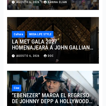
AGOSTO 6, 2026
KARINA ELIAN
CINCINNATI 2026
Cultura
MODA LIFE STYLE
LA MET GALA 2027
HOMENAJEARÁ A JOHN GALLIANO
MARCANDO EL REGRESO DEL REY
AGOSTO 6, 2026
DOC
DEL DRAMATISMO
Cine
“EBENEZER” MARCA EL REGRESO
DE JOHNNY DEPP A HOLLYWOOD